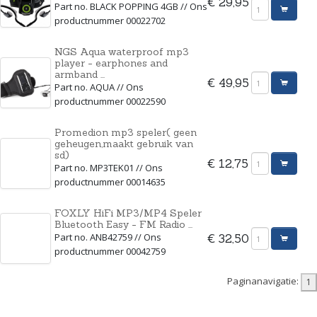
€ 29,95
Part no. BLACK POPPING 4GB // Ons
productnummer 00022702
NGS Aqua waterproof mp3
player - earphones and
armband ...
€ 49,95
Part no. AQUA // Ons
productnummer 00022590
Promedion mp3 speler( geen
geheugen,maakt gebruik van
sd)
€ 12,75
Part no. MP3TEK01 // Ons
productnummer 00014635
FOXLY HiFi MP3/MP4 Speler
Bluetooth Easy - FM Radio ...
Part no. ANB42759 // Ons
€ 32,50
productnummer 00042759
Paginanavigatie: