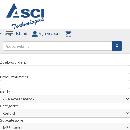
ulp op afstand
Mijn Account
Zoekwoorden:
Productnummer:
Merk:
Categorie:
Subcategorie: