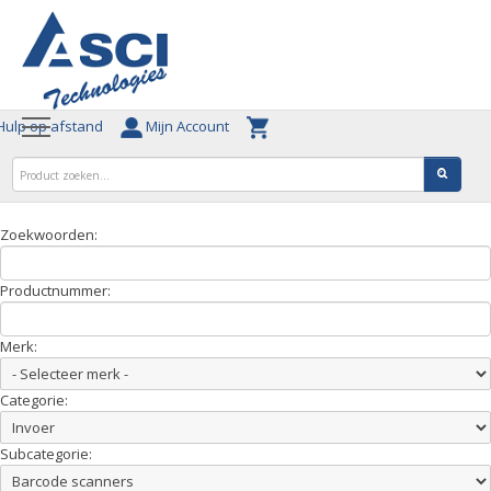
ulp op afstand
Mijn Account
Zoekwoorden:
Productnummer:
Merk:
Categorie:
Subcategorie: