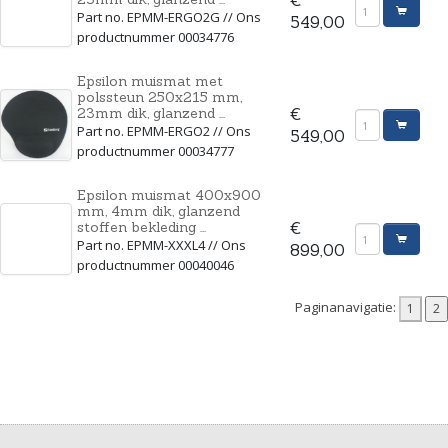
Part no. EPMM-ERGO2G // Ons
549,00
productnummer 00034776
Epsilon muismat met
polssteun 250x215 mm,
23mm dik, glanzend ...
€
Part no. EPMM-ERGO2 // Ons
549,00
productnummer 00034777
Epsilon muismat 400x900
mm, 4mm dik, glanzend
stoffen bekleding ...
€
Part no. EPMM-XXXL4 // Ons
899,00
productnummer 00040046
Paginanavigatie: