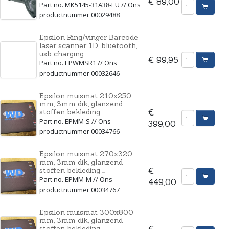
€ 89,00
Part no. MK5145-31A38-EU // Ons
productnummer 00029488
Epsilon Ring/vinger Barcode
laser scanner 1D, bluetooth,
usb charging
€ 99,95
Part no. EPWMSR1 // Ons
productnummer 00032646
Epsilon muismat 210x250
mm, 3mm dik, glanzend
stoffen bekleding ...
€
Part no. EPMM-S // Ons
399,00
productnummer 00034766
Epsilon muismat 270x320
mm, 3mm dik, glanzend
stoffen bekleding ...
€
Part no. EPMM-M // Ons
449,00
productnummer 00034767
Epsilon muismat 300x800
mm, 3mm dik, glanzend
stoffen bekleding ...
€