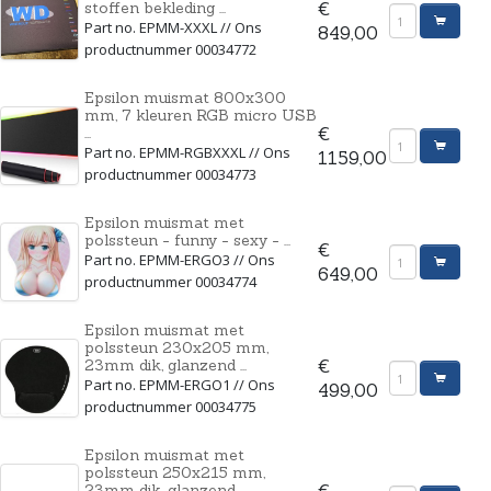
stoffen bekleding ...
€
Part no. EPMM-XXXL // Ons
849,00
productnummer 00034772
Epsilon muismat 800x300
mm, 7 kleuren RGB micro USB
...
€
Part no. EPMM-RGBXXXL // Ons
1159,00
productnummer 00034773
Epsilon muismat met
polssteun - funny - sexy - ...
€
Part no. EPMM-ERGO3 // Ons
649,00
productnummer 00034774
Epsilon muismat met
polssteun 230x205 mm,
23mm dik, glanzend ...
€
Part no. EPMM-ERGO1 // Ons
499,00
productnummer 00034775
Epsilon muismat met
polssteun 250x215 mm,
23mm dik, glanzend ...
€