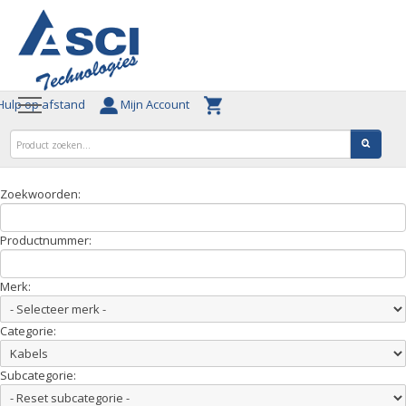
ulp op afstand
Mijn Account
Zoekwoorden:
Productnummer:
Merk:
Categorie:
Subcategorie: