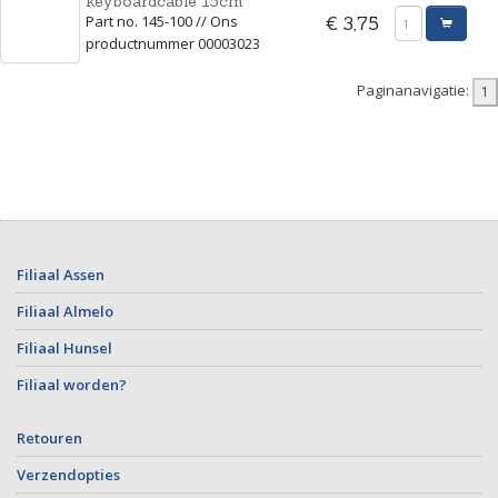
keyboardcable 15cm
Part no. 145-100 // Ons
€ 3,75
productnummer 00003023
Paginanavigatie:
Filiaal Assen
Filiaal Almelo
Filiaal Hunsel
Filiaal worden?
Retouren
Verzendopties