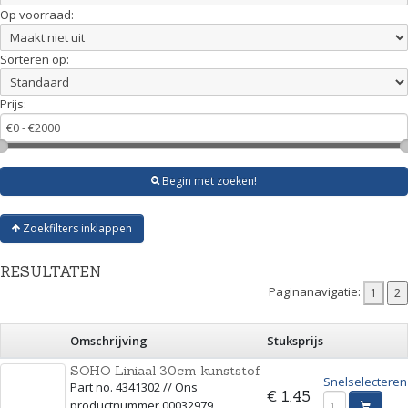
Op voorraad:
Sorteren op:
Prijs:
Begin met zoeken!
Zoekfilters inklappen
RESULTATEN
Paginanavigatie:
Omschrijving
Stuksprijs
SOHO Liniaal 30cm kunststof
Snelselecteren
Part no. 4341302 // Ons
€ 1,45
productnummer 00032979