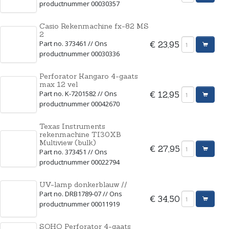
productnummer 00030357
Casio Rekenmachine fx-82 MS
2
Part no. 373461 // Ons
€ 23,95
productnummer 00030336
Perforator Kangaro 4-gaats
max 12 vel
Part no. K-7201582 // Ons
€ 12,95
productnummer 00042670
Texas Instruments
rekenmachine TI30XB
Multiview (bulk)
€ 27,95
Part no. 373451 // Ons
productnummer 00022794
UV-lamp donkerblauw //
Part no. DRB1789-07 // Ons
€ 34,50
productnummer 00011919
SOHO Perforator 4-gaats