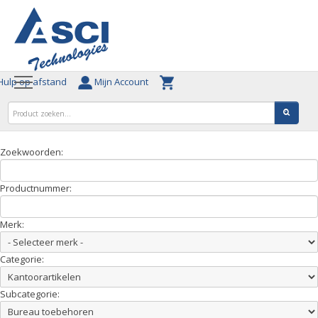
ulp op afstand
Mijn Account
Zoekwoorden:
Productnummer:
Merk:
Categorie:
Subcategorie: