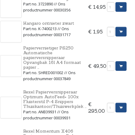
Part no. 3723890 // Ons
€ 14,95
productnummer 00030356
Kangaro ontnieter zwart
Part no. K-7400213 // Ons
€ 1,95
productnummer 00031717
Papiervernietiger PS250
Automatische
papierversnipperaar
Opvangbak 16l A4 formaat
€ 49,50
papier ...
Part no. SHRED001002 // Ons
productnummer 00037849
Rexel Papierversnipperaar
Optimum AutoFeed+ 100x
Fluisterstil P-4 Snippers
€
Thuiskantoor/Thuiswerkplek ...
295,00
Part no. ANB39931 // Ons
productnummer 00039931
Rexel Momentum X406