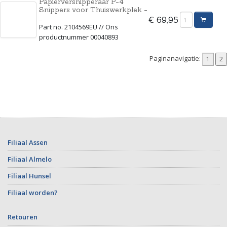
Papierversnipperaar P-4
Snippers voor Thuiswerkplek -
...
€ 69,95
Part no. 2104569EU // Ons
productnummer 00040893
Paginanavigatie:
Filiaal Assen
Filiaal Almelo
Filiaal Hunsel
Filiaal worden?
Retouren