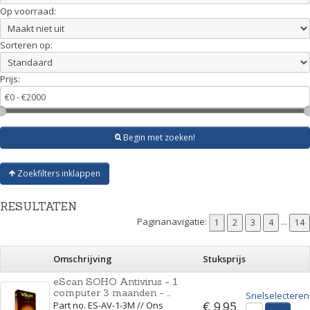
Op voorraad:
Sorteren op:
Prijs:
Begin met zoeken!
Zoekfilters inklappen
RESULTATEN
Paginanavigatie:
...
Omschrijving
Stuksprijs
eScan SOHO Antivirus - 1
computer 3 maanden - ...
Snelselecteren
Part no. ES-AV-1-3M // Ons
€ 9,95