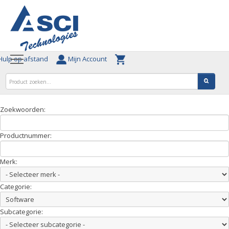
ulp op afstand
Mijn Account
Zoekwoorden:
Productnummer:
Merk:
Categorie:
Subcategorie: