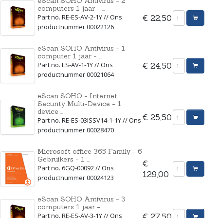
eScan SOHO Antivirus - 2
computers 1 jaar - ...
Part no. RE-ES-AV-2-1Y // Ons
€ 22,50
productnummer 00022126
eScan SOHO Antivirus - 1
computer 1 jaar - ...
Part no. ES-AV-1-1Y // Ons
€ 24,50
productnummer 00021064
eScan SOHO - Internet
Security Multi-Device - 1
device ...
€ 25,50
Part no. RE-ES-03ISSV14-1-1Y // Ons
productnummer 00028470
Microsoft office 365 Family - 6
Gebruikers - 1 ...
€
Part no. 6GQ-00092 // Ons
129,00
productnummer 00024123
eScan SOHO Antivirus - 3
computers 1 jaar - ...
Part no. RE-ES-AV-3-1Y // Ons
€ 27,50