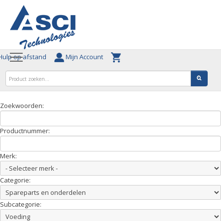
ulp op afstand
Mijn Account
Zoekwoorden:
Productnummer:
Merk:
Categorie:
Subcategorie: