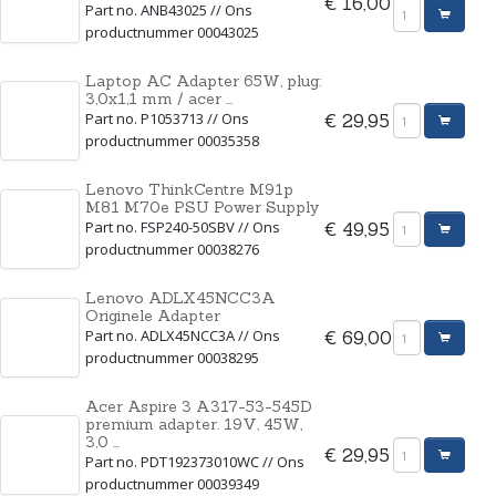
€ 16,00
Part no. ANB43025 // Ons
productnummer 00043025
Laptop AC Adapter 65W, plug:
3,0x1,1 mm / acer ...
Part no. P1053713 // Ons
€ 29,95
productnummer 00035358
Lenovo ThinkCentre M91p
M81 M70e PSU Power Supply
Part no. FSP240-50SBV // Ons
€ 49,95
productnummer 00038276
Lenovo ADLX45NCC3A
Originele Adapter
Part no. ADLX45NCC3A // Ons
€ 69,00
productnummer 00038295
Acer Aspire 3 A317-53-545D
premium adapter. 19V, 45W,
3,0 ...
€ 29,95
Part no. PDT192373010WC // Ons
productnummer 00039349