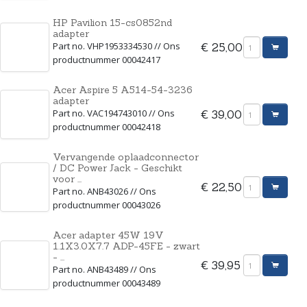
HP Pavilion 15-cs0852nd
adapter
Part no. VHP1953334530 // Ons
€ 25,00
productnummer 00042417
Acer Aspire 5 A514-54-3236
adapter
Part no. VAC194743010 // Ons
€ 39,00
productnummer 00042418
Vervangende oplaadconnector
/ DC Power Jack - Geschikt
voor ...
€ 22,50
Part no. ANB43026 // Ons
productnummer 00043026
Acer adapter 45W 19V
1.1X3.0X7.7 ADP-45FE - zwart
- ...
€ 39,95
Part no. ANB43489 // Ons
productnummer 00043489