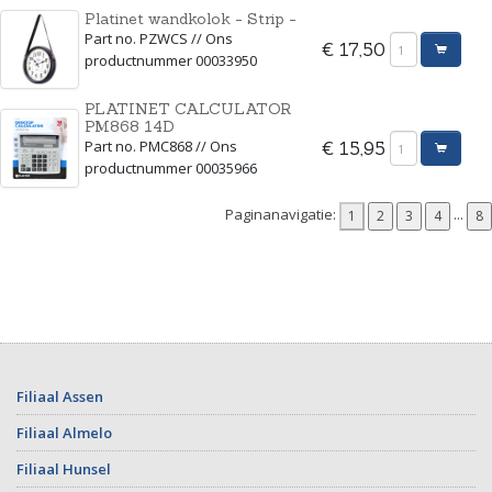
Platinet wandkolok - Strip -
Part no. PZWCS // Ons
€ 17,50
productnummer 00033950
PLATINET CALCULATOR
PM868 14D
Part no. PMC868 // Ons
€ 15,95
productnummer 00035966
Paginanavigatie:
...
Filiaal Assen
Filiaal Almelo
Filiaal Hunsel