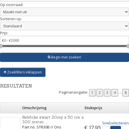
Op voorraad:
Sorteren op:
Prijs:
Begin met zoeken!
Zoekfilters inklappen
RESULTATEN
Paginanavigatie:
...
Omschrijving
Stuksprijs
Rekfolie zwart 20my x 50 cm x
300 meter, ...
Snelselecteren
Part no. STR30B // Ons
€ 17,95