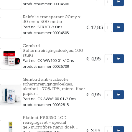
productnummer 00034506
Rekfolie transparant 20my x
50 cm x 300 meter, ...
Part no. STR30T // Ons
€ 17,95
productnummer 00034505
Gembird
Schermreinigingsdoekjes, 100
stuks
€ 4,95
Part no. CK-WW100-01 // Ons
productnummer 00026709
Gembird anti-statische
schermreinigingsdoekjes,
alcohol - 70% IPA, micro-fiber
papier ...
€ 4,95
Part no. CK-AWW100-01 // Ons
productnummer 00032815
Platinet FS6250 LCD
reinigingsset - special
gel+microfibre nano doek ...
€ 3,95