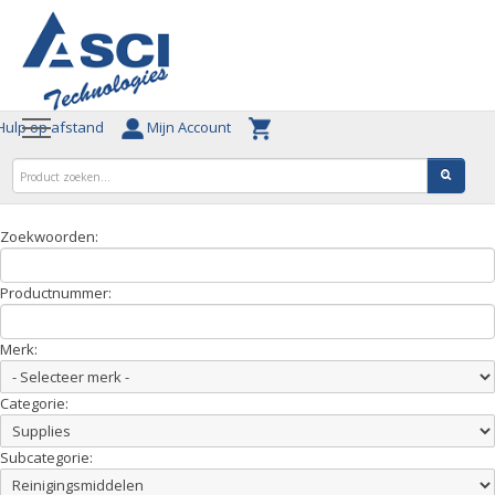
ulp op afstand
Mijn Account
Zoekwoorden:
Productnummer:
Merk:
Categorie:
Subcategorie: