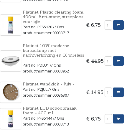
Platinet Plastic cleaning foam,
400ml, Anti-static, streeploos
voor bjiv ...
€ 6,75
Part no. PFS5120 // Ons
productnummer 00033717
Platinet 10W moderne
bureaulamp met
nachtverlichting en QI wireless
...
€ 44,95
Part no. PDLU1 // Ons
productnummer 00033952
Platinet wandklok - July -
Part no. PZJUL // Ons
€ 14,95
productnummer 00036307
Platinet LCD schoonmaak
foam - 400 ml
Part no. PFS5144 // Ons
€ 6,75
productnummer 00033713