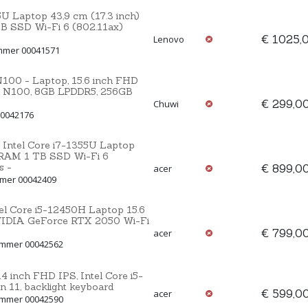
5U Laptop 43,9 cm (17.3 inch)
 SSD Wi-Fi 6 (802.11ax)
€ 1025,
Lenovo
mmer 00041571
100 - Laptop, 15.6 inch FHD
el N100, 8GB LPDDR5, 256GB
€ 299,0
Chuwi
00042176
Intel Core i7-1355U Laptop
RAM 1 TB SSD Wi-Fi 6
s -
€ 899,0
acer
mmer 00042409
l Core i5-12450H Laptop 15.6
VIDIA GeForce RTX 2050 Wi-Fi
€ 799,0
acer
ummer 00042562
 inch FHD IPS, Intel Core i5-
 11, backlight keyboard
€ 599,0
acer
ummer 00042590