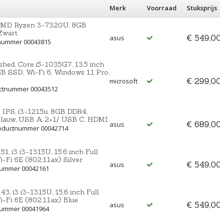
Merk
Voorraad
Stuksprijs
 AMD Ryzen 3-7320U, 8GB
Zwart
€ 549,0
asus
tnummer 00043815
shed, Core i5-1035G7, 13.5 inch
 SSD, Wi-Fi 6, Windows 11 Pro,
€ 299,0
microsoft
uctnummer 00043512
IPS, i3-1215u, 8GB DDR4,
lauw, USB A 2+1/ USB C, HDMI
€ 689,0
asus
roductnummer 00042714
i3 i3-1315U, 15.6 inch Full
-Fi 6E (802.11ax) Silver
€ 549,0
asus
tnummer 00042161
i3 i3-1315U, 15.6 inch Full
-Fi 6E (802.11ax) Blue
€ 549,0
asus
tnummer 00041964