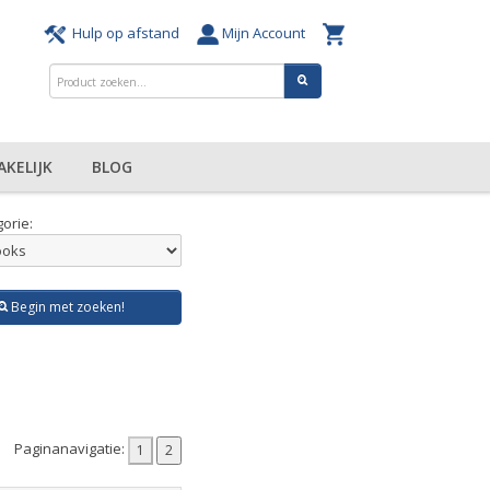
Hulp op afstand
Mijn Account
AKELIJK
BLOG
orie:
Begin met zoeken!
Paginanavigatie: