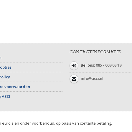
CONTACTINFORMATIE
n
Bel ons:
085 - 009 08 19
opties
Policy
info@asci.nl
ne voorwaarden
j ASCI
in euro's en onder voorbehoud, op basis van contante betaling.