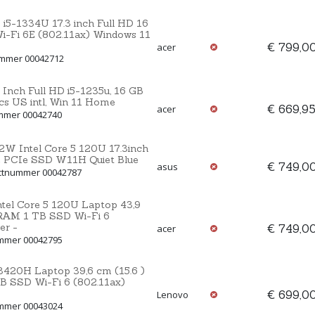
i5-1334U 17.3 inch Full HD 16
Fi 6E (802.11ax) Windows 11
€ 799,0
acer
ummer 00042712
Inch Full HD i5-1235u, 16 GB
cs US intl, Win 11 Home
€ 669,9
acer
ummer 00042740
 Intel Core 5 120U 17.3inch
PCIe SSD W11H Quiet Blue
€ 749,0
asus
uctnummer 00042787
tel Core 5 120U Laptop 43,9
DRAM 1 TB SSD Wi-Fi 6
er -
€ 749,0
acer
ummer 00042795
3420H Laptop 39,6 cm (15.6 )
 SSD Wi-Fi 6 (802.11ax)
€ 699,0
Lenovo
ummer 00043024