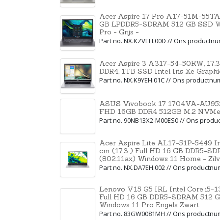
Acer Aspire 17 Pro A17-51M-55TA 
GB LPDDR5-SDRAM 512 GB SSD Wi-
Pro - Grijs -
Part no. NX.KZVEH.00D // Ons productn
Acer Aspire 3 A317-54-50KW, 17.3 
DDR4, 1TB SSD Intel Iris Xe Graphi
Part no. NX.K9YEH.01C // Ons productn
ASUS Vivobook 17 1704VA-AU952W
FHD 16GB DDR4 512GB M.2 NVMe 
Part no. 90NB13X2-M00ES0 // Ons prod
Acer Aspire Lite AL17-51P-5449 In
cm (17.3 ) Full HD 16 GB DDR5-S
(802.11ax) Windows 11 Home - Zilv
Part no. NX.DA7EH.002 // Ons productn
Lenovo V15 G5 IRL Intel Core i5-1
Full HD 16 GB DDR5-SDRAM 512 GB
Windows 11 Pro Engels Zwart
Part no. 83GW0081MH // Ons productn