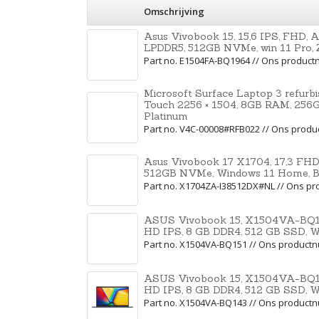
Omschrijving
Asus Vivobook 15, 15,6 IPS, FHD,
LPDDR5, 512GB NVMe, win 11 Pro, 
Part no. E1504FA-BQ1964 // Ons produc
Microsoft Surface Laptop 3 refurbi
Touch 2256 × 1504, 8GB RAM, 256GB
Platinum
Part no. V4C-00008#RFB022 // Ons prod
Asus Vivobook 17 X1704, 17,3 FHD 
512GB NVMe, Windows 11 Home, B
Part no. X1704ZA-I38512DX#NL // Ons p
ASUS Vivobook 15, X1504VA-BQ151, 
HD IPS, 8 GB DDR4, 512 GB SSD, Wi
Part no. X1504VA-BQ151 // Ons produc
ASUS Vivobook 15, X1504VA-BQ143, 
HD IPS, 8 GB DDR4, 512 GB SSD, Wi
Part no. X1504VA-BQ143 // Ons produc