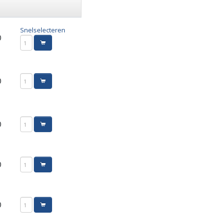
Snelselecteren
0
0
0
0
0