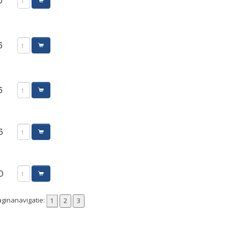
0
5
5
5
0
ginanavigatie: