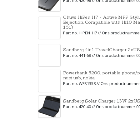
Part no. 420-96 // Ons productnummer 0
Chuwi HiPen H7 - Active MPP Stylu
Rejection, Compatible with Hi10 M
1.51)
Part no. HIPEN_H7 // Ons productnumme
Sandberg 4in1 TravelCharger 2x
Part no. 441-68 // Ons productnummer 0
Powerbank 5200, portable phone/pa
mini usb, nokia
Part no. WFS1358 // Ons productnummer
Sandberg Solar Charger 13W 2xU
Part no. 420-40 // Ons productnummer 0