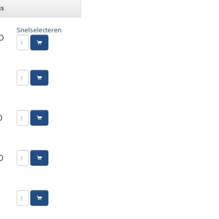
js
Snelselecteren
0
0
0