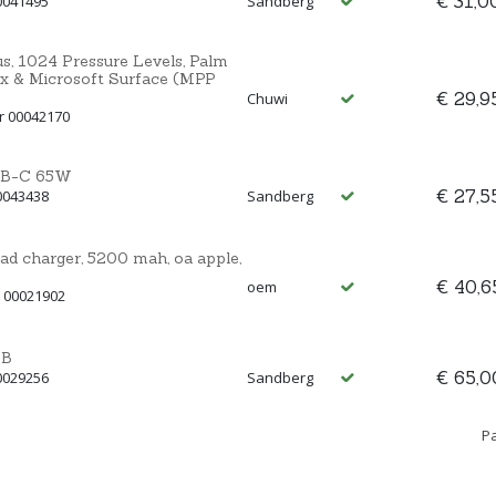
€ 31,0
0041495
Sandberg
s, 1024 Pressure Levels, Palm
ax & Microsoft Surface (MPP
€ 29,9
Chuwi
r 00042170
USB-C 65W
€ 27,5
0043438
Sandberg
d charger, 5200 mah, oa apple,
€ 40,6
oem
 00021902
SB
€ 65,0
0029256
Sandberg
Pa