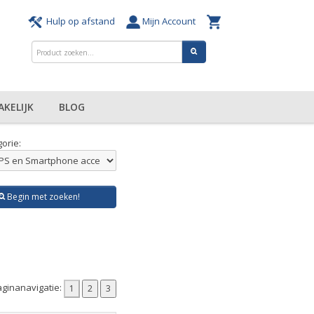
Hulp op afstand
Mijn Account
AKELIJK
BLOG
orie:
Begin met zoeken!
ginanavigatie: