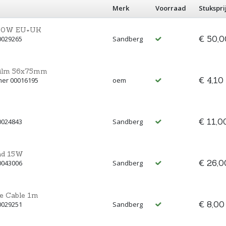
Merk
Voorraad
Stukspri
 90W EU+UK
€ 50,0
0029265
Sandberg
 film 56x75mm
€ 4,10
mer 00016195
oem
€ 11,0
0024843
Sandberg
ad 15W
€ 26,0
0043006
Sandberg
e Cable 1m
€ 8,00
0029251
Sandberg