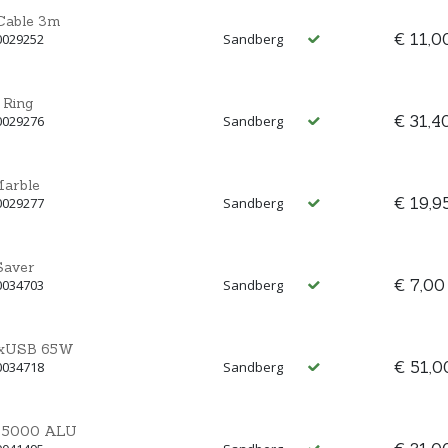
Cable 3m
€ 11,0
0029252
Sandberg
 Ring
€ 31,4
0029276
Sandberg
Marble
€ 19,9
0029277
Sandberg
Saver
€ 7,00
0034703
Sandberg
 2xUSB 65W
€ 51,0
0034718
Sandberg
k 5000 ALU