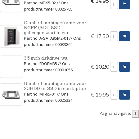
€ 14,95
Part no. MF-95-02 // Ons
productnummer 00025785
Gembird montageframe voor
NGFF (M.2) SSD
geheugenkaart in een ...
€ 17,50
Part no. A-SATA95M2-01 // Ons
productnummer 00033864
3,5 inch diskdrive, wit
Part no. FDOEM35 // Ons
€ 10,20
productnummer 00001056
Gembird montageframe voor
2,5HDD of SSD in een laptop ...
Part no. MF-95-01 // Ons
€ 19,95
productnummer 00025331
Paginanavigatie: