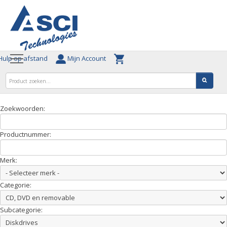
ulp op afstand
Mijn Account
Zoekwoorden:
Productnummer:
Merk:
Categorie:
Subcategorie: