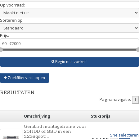
Op voorraad:
Sorteren op:
Prijs:
Begin met zoeken!
Zoekfilters inklappen
RESULTATEN
Paginanavigatie:
Omschrijving
Stuksprijs
Gembird montageframe voor
2,5HDD of SSD in een
Snelselecteren
5.25&quot: ...