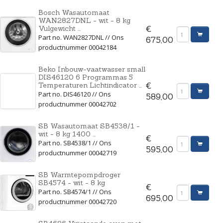
Bosch Wasautomaat
WAN2827DNL - wit - 8 kg
Vulgewicht ...
€
Part no. WAN2827DNL // Ons
675,00
productnummer 00042184
Beko Inbouw-vaatwasser small
DIS46120 6 Programmas 5
Temperaturen Lichtindicator ...
€
Part no. DIS46120 // Ons
589,00
productnummer 00042702
SB Wasautomaat SB4538/1 -
wit - 8 kg 1400 ...
€
Part no. SB4538/1 // Ons
595,00
productnummer 00042719
SB Warmtepompdroger
SB4574 - wit - 8 kg
€
Part no. SB4574/1 // Ons
695,00
productnummer 00042720