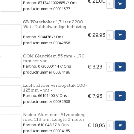
€ 21,00
Part no. 8713411002885 // Ons
productnummer 00031577
SB Waterkoker 1,7 liter 2200
Watt Dubbelwandige behuizing
- ...
€ 29,95
Part no. SB4476 // Ons
productnummer 00042858
COM Slangklem 55 mm - 170
mm set van ...
Part no. 0730000114 // Ons
€ 5,25
productnummer 00034186
Lucht afvoer verloopstuk 100-
125mm - wit -
Part no. 66101400 // Ons
€ 7,95
productnummer 00032908
Nedco Aluminum Afvoersleng
rond 112 mm Lengte 3 meter
Part no. 610.048.37 // Ons
€ 19,95
productnummer 00034185