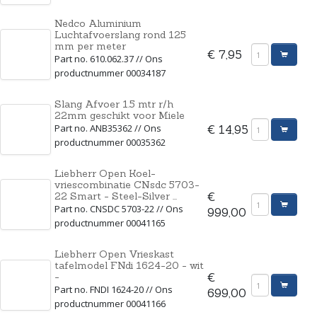
Nedco Aluminium
Luchtafvoerslang rond 125
mm per meter
€ 7,95
Part no. 610.062.37 // Ons
productnummer 00034187
Slang Afvoer 1.5 mtr r/h
22mm geschikt voor Miele
Part no. ANB35362 // Ons
€ 14,95
productnummer 00035362
Liebherr Open Koel-
vriescombinatie CNsdc 5703-
22 Smart - Steel-Silver ...
€
Part no. CNSDC 5703-22 // Ons
999,00
productnummer 00041165
Liebherr Open Vrieskast
tafelmodel FNdi 1624-20 - wit
-
€
Part no. FNDI 1624-20 // Ons
699,00
productnummer 00041166