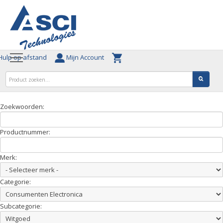
ulp op afstand
Mijn Account
Zoekwoorden:
Productnummer:
Merk:
Categorie:
Subcategorie: