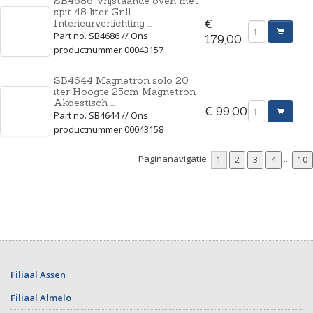
SB4686 Vrijstaande oven met
spit 48 liter Grill
Interieurverlichting ...
€
Part no. SB4686 // Ons
179,00
productnummer 00043157
SB4644 Magnetron solo 20
iter Hoogte 25cm Magnetron
Akoestisch ...
€ 99,00
Part no. SB4644 // Ons
productnummer 00043158
Paginanavigatie:
...
Filiaal Assen
Filiaal Almelo