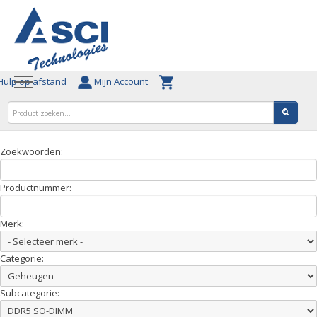
ulp op afstand
Mijn Account
Zoekwoorden:
Productnummer:
Merk:
Categorie:
Subcategorie: