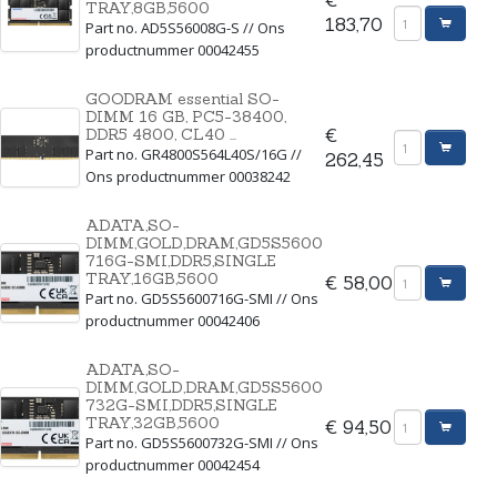
TRAY,8GB,5600
183,70
Part no. AD5S56008G-S // Ons
productnummer 00042455
GOODRAM essential SO-
DIMM 16 GB, PC5-38400,
DDR5 4800, CL40 ...
€
Part no. GR4800S564L40S/16G //
262,45
Ons productnummer 00038242
ADATA,SO-
DIMM,GOLD,DRAM,GD5S5600
716G-SMI,DDR5,SINGLE
TRAY,16GB,5600
€ 58,00
Part no. GD5S5600716G-SMI // Ons
productnummer 00042406
ADATA,SO-
DIMM,GOLD,DRAM,GD5S5600
732G-SMI,DDR5,SINGLE
TRAY,32GB,5600
€ 94,50
Part no. GD5S5600732G-SMI // Ons
productnummer 00042454