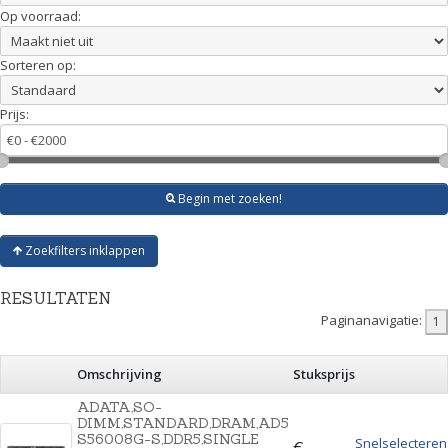
Op voorraad:
Sorteren op:
Prijs:
Begin met zoeken!
Zoekfilters inklappen
RESULTATEN
Paginanavigatie:
Omschrijving
Stuksprijs
ADATA,SO-
DIMM,STANDARD,DRAM,AD5
S56008G-S,DDR5,SINGLE
Snelselecteren
€