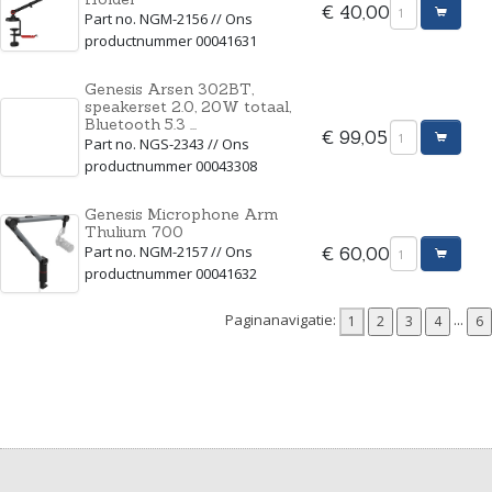
€ 40,00
Part no. NGM-2156 // Ons
productnummer 00041631
Genesis Arsen 302BT,
speakerset 2.0, 20W totaal,
Bluetooth 5.3 ...
€ 99,05
Part no. NGS-2343 // Ons
productnummer 00043308
Genesis Microphone Arm
Thulium 700
Part no. NGM-2157 // Ons
€ 60,00
productnummer 00041632
Paginanavigatie:
...