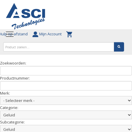
ulp op afstand
Mijn Account
Zoekwoorden:
Productnummer:
Merk:
Categorie:
Subcategorie: