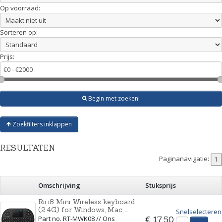
Op voorraad:
Sorteren op:
Prijs:
Begin met zoeken!
Zoekfilters inklappen
RESULTATEN
Paginanavigatie:
Omschrijving
Stuksprijs
Rii i8 Mini Wireless keyboard
(2.4G) for Windows, Mac, ...
Snelselecteren
Part no. RT-MWK08 // Ons
€ 17,50