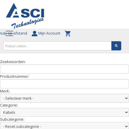
ulp op afstand
Mijn Account
Zoekwoorden:
Productnummer:
Merk:
Categorie:
Subcategorie: