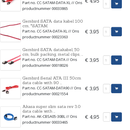
€ 4,95
Part no. CC-SATAM-DATA-XL // Ons
productnummer 00033865
Gembird SATA data kabel 100
cm, *SATAM
Part no. CC-SATA-DATA-XL // Ons
€ 3,95
productnummer 00023363
Gembird SATA datakabel, 50
cm, bulk packing, metal clips, ...
Part no. CC-SATAM-DATA // Ons
€ 3,95
productnummer 00018026
Gembird Serial ATA III 50cm
data cable with 90 ...
Part no. CC-SATAM-DATA90 // Ons
€ 3,95
productnummer 00021554
Akasa super slim sata rev 3.0
data cable with ...
Part no. AK-CBSA05-30BL // Ons
€ 4,95
productnummer 00033465