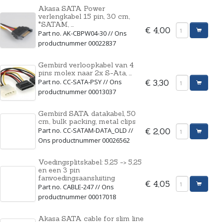
Akasa SATA Power
verlengkabel 15 pin, 30 cm,
*SATAM, ...
€ 4,00
Part no. AK-CBPW04-30 // Ons
productnummer 00022837
Gembird verloopkabel van 4
pins molex naar 2x S-Ata, ...
Part no. CC-SATA-PSY // Ons
€ 3,30
productnummer 00013037
Gembird SATA datakabel, 50
cm, bulk packing, metal clips
Part no. CC-SATAM-DATA_OLD //
€ 2,00
Ons productnummer 00026562
Voedingsplitskabel: 5,25 -> 5,25
en een 3 pin
fanvoedingsaansluiting
€ 4,05
Part no. CABLE-247 // Ons
productnummer 00017018
Akasa SATA cable for slim line