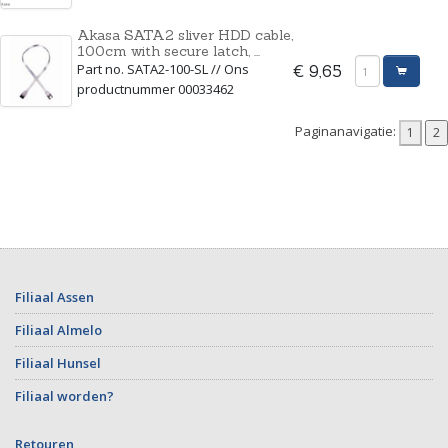
Akasa SATA2 sliver HDD cable,
100cm with secure latch, ...
Part no. SATA2-100-SL // Ons
€ 9,65
productnummer 00033462
Paginanavigatie:
Filiaal Assen
Filiaal Almelo
Filiaal Hunsel
Filiaal worden?
Retouren