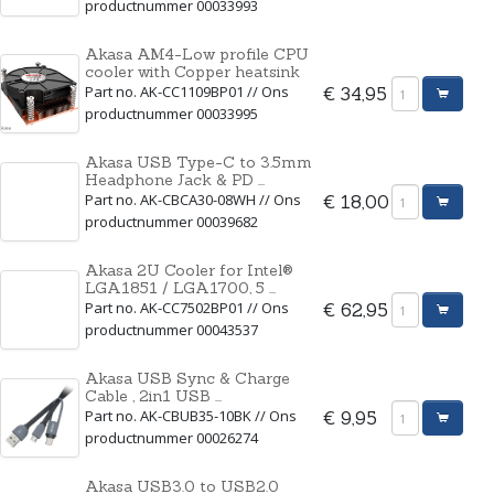
productnummer 00033993
Akasa AM4-Low profile CPU
cooler with Copper heatsink
Part no. AK-CC1109BP01 // Ons
€ 34,95
productnummer 00033995
Akasa USB Type-C to 3.5mm
Headphone Jack & PD ...
Part no. AK-CBCA30-08WH // Ons
€ 18,00
productnummer 00039682
Akasa 2U Cooler for Intel®
LGA1851 / LGA1700, 5 ...
Part no. AK-CC7502BP01 // Ons
€ 62,95
productnummer 00043537
Akasa USB Sync & Charge
Cable , 2in1 USB ...
Part no. AK-CBUB35-10BK // Ons
€ 9,95
productnummer 00026274
Akasa USB3.0 to USB2.0