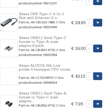
productnummer 00012291
Akasa USB Type-C 4-In-1
Hub with Ethernet (1 x ...
Part no. AK-CBCA20-18BK // Ons
€ 24,95
productnummer 00033499
Akasa USB3.1 Gen2 Type-C
female to Type-A male
adapter,2/pack
€ 19,00
Part no. AK-CBUB61-KT02 // Ons
productnummer 00033994
Akasa ALUCIA H4i, Low
profile 4 heatpipes CPU cooler,
...
€ 43,15
Part no. AK-CC7501BP01 // Ons
productnummer 00040024
Akasa USB3.1 Gen2 Type-A
female to Type-C male
adapter, ...
€ 7,95
Part no. AK-CBUB62-KT02 // Ons