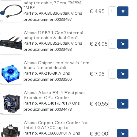
adapter cable, 30cm, *MBM,
*MBF
€ 4,95
Part no. AK-CBUB36-30BK // Ons
productnummer 00033497
Akasa USB3.1 Gen2 internal
adapter cable & dual Gen1 ...
Part no. AK-CBUB52-50BK // Ons
€ 24,95
productnummer 00033498
Akasa Chipset cooler with 4cm
black fan and double ...
Part no. AK-210-BK // Ons
€ 7,95
productnummer 00033500
Akasa Alucia H4, 4 Heatpipes
Premium CPU Cooler
Part no. AK-CC4017EP01 // Ons
€ 40,55
productnummer 00034478
Akasa Copper Core Cooler for
Intel LGA1700, up to ...
Part no. AK-CC6606BP01 // Ons
€ 30,00