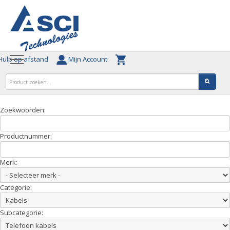
ulp op afstand
Mijn Account
Zoekwoorden:
Productnummer:
Merk:
Categorie:
Subcategorie: