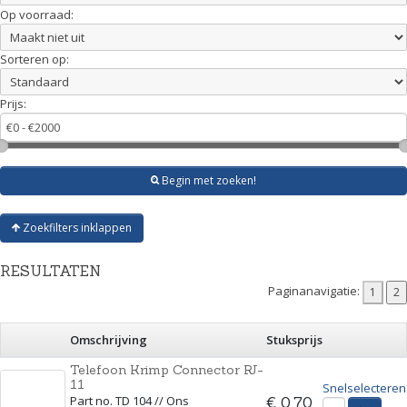
Op voorraad:
Sorteren op:
Prijs:
Begin met zoeken!
Zoekfilters inklappen
RESULTATEN
Paginanavigatie:
Omschrijving
Stuksprijs
Telefoon Krimp Connector RJ-
11
Snelselecteren
Part no. TD 104 // Ons
€ 0,70