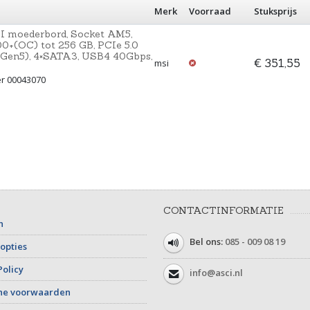
Merk
Voorraad
Stuksprijs
oederbord, Socket AM5,
0+(OC) tot 256 GB, PCIe 5.0
(2×Gen5), 4×SATA3, USB4 40Gbps,
€ 351,55
msi
er 00043070
CONTACTINFORMATIE
n
Bel ons:
085 - 009 08 19
opties
Policy
info@asci.nl
ne voorwaarden