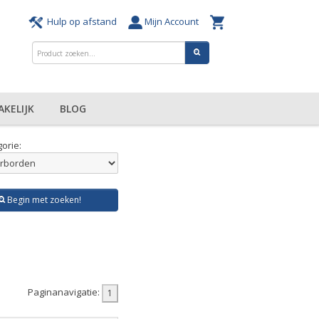
Hulp op afstand
Mijn Account
AKELIJK
BLOG
orie:
Begin met zoeken!
Paginanavigatie: