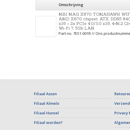
Omschrijving
MSI MAG X870 TOMAHAWK WIFI m
AMD X870 chipset, ATX, DDR5 840
x16 + 2x PCIe 4.0/3.0 x16, 4×M.2 
Wi-Fi 7, 5Gb LAN
Part no. 7E51-001R // Ons productnumm
Filiaal Assen
Retoure
Filiaal Almelo
Verzend
Filiaal Hunsel
Privacy 
Filiaal worden?
Algeme