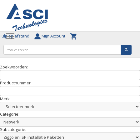
ulp op afstand
Mijn Account
Zoekwoorden:
Productnummer:
Merk:
Categorie:
Subcategorie: