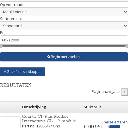
Op voorraad:
Sorteren op:
Prijs:
Begin met zoeken!
Zoekfilters inklappen
RESULTATEN
Paginanavigatie:
Omschrijving
Stuksprijs
Quantis CI-Plus Module
Interactieve CI+ 1.3 module
Snelselecteren
Part no. 130004 // Ons
€ 69,95