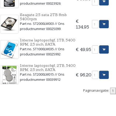
productnummer 00023926
Seagate 2.5 sata 2TB 8mb
5400rpm
€
Part no. ST2000LM003 // Ons
134,95
productnummer 00025099
Interne laptopschijf, 1TB, 5400
RPM, 2,5 inch, SATA
Part no. ST1000LM035 // Ons
€ 49,95
productnummer 00025992
Interne laptopschijf, 2TB, 5400
RPM, 2,5 inch, SATA
Part no. ST2000LM015 // Ons
€ 96,20
productnummer 00039912
Paginanavigatie: