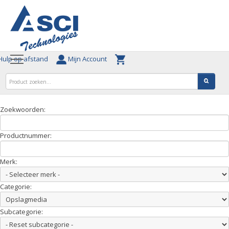
ulp op afstand
Mijn Account
Zoekwoorden:
Productnummer:
Merk:
Categorie:
Subcategorie: