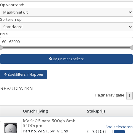
Op voorraad:
Sorteren op:
Prijs:
Begin met zoeken!
Zoekfilters inklappen
RESULTATEN
Paginanavigatie:
Omschrijving
Stuksprijs
Merk 2.5 sata 500gb 8mb
5400rpm
Snelselecteren
Part no. WFS13641 // Ons
€ 39,95