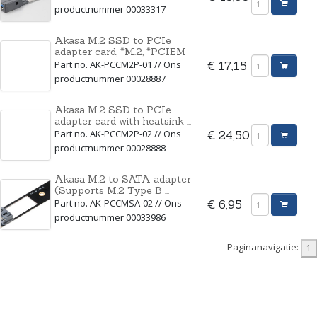
productnummer 00033317
Akasa M.2 SSD to PCIe
adapter card, *M.2, *PCIEM
Part no. AK-PCCM2P-01 // Ons
€ 17,15
productnummer 00028887
Akasa M.2 SSD to PCIe
adapter card with heatsink ...
Part no. AK-PCCM2P-02 // Ons
€ 24,50
productnummer 00028888
Akasa M.2 to SATA adapter
(Supports M.2 Type B ...
Part no. AK-PCCMSA-02 // Ons
€ 6,95
productnummer 00033986
Paginanavigatie: