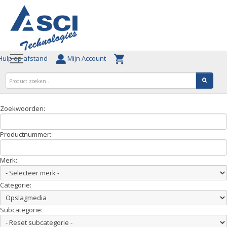
ulp op afstand
Mijn Account
Zoekwoorden:
Productnummer:
Merk:
Categorie:
Subcategorie: