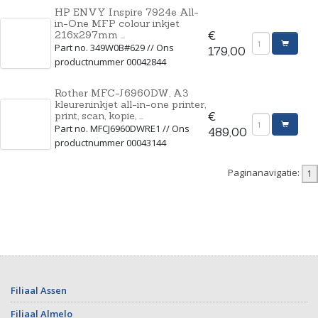
HP ENVY Inspire 7924e All-
in-One MFP colour inkjet
216x297mm ...
€
Part no. 349W0B#629 // Ons
179,00
productnummer 00042844
Rother MFC-J6960DW, A3
kleureninkjet all-in-one printer,
print, scan, kopie, ...
€
Part no. MFCJ6960DWRE1 // Ons
489,00
productnummer 00043144
Paginanavigatie:
Filiaal Assen
Filiaal Almelo