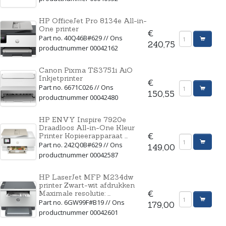
HP OfficeJet Pro 8134e All-in-
One printer
€
Part no. 40Q46B#629 // Ons
240,75
productnummer 00042162
Canon Pixma TS3751i AiO
Inkjetprinter
€
Part no. 6671C026 // Ons
150,55
productnummer 00042480
HP ENVY Inspire 7920e
Draadloos All-in-One Kleur
Printer Kopieerapparaat ...
€
Part no. 242Q0B#629 // Ons
149,00
productnummer 00042587
HP LaserJet MFP M234dw
printer Zwart-wit afdrukken
Maximale resolutie: ...
€
Part no. 6GW99F#B19 // Ons
179,00
productnummer 00042601