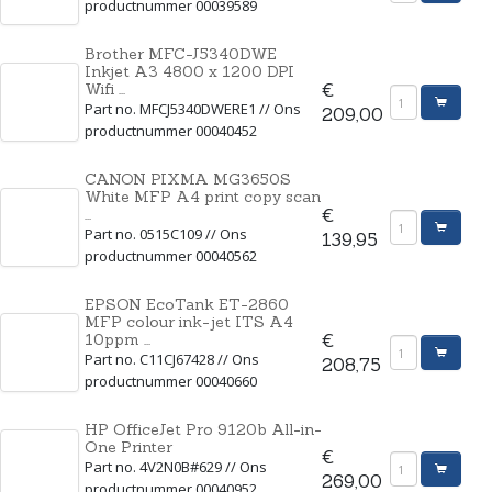
productnummer 00039589
Brother MFC-J5340DWE
Inkjet A3 4800 x 1200 DPI
Wifi ...
€
Part no. MFCJ5340DWERE1 // Ons
209,00
productnummer 00040452
CANON PIXMA MG3650S
White MFP A4 print copy scan
...
€
Part no. 0515C109 // Ons
139,95
productnummer 00040562
EPSON EcoTank ET-2860
MFP colour ink-jet ITS A4
10ppm ...
€
Part no. C11CJ67428 // Ons
208,75
productnummer 00040660
HP OfficeJet Pro 9120b All-in-
One Printer
€
Part no. 4V2N0B#629 // Ons
269,00
productnummer 00040952