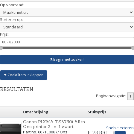
Op voorraad:
Sorteren op:
Prijs:
Begin met zoeken!
Zoekfilters inklappen
RESULTATEN
Paginanavigatie:
Omschrijving
Stuksprijs
Canon PIXMA TS3750i All in
One printer 3-in-1 zwart, ...
Snelselecteren
Part no. 6671C006 // Ons
€ 79,95