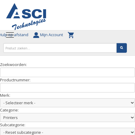
ulp op afstand
Mijn Account
Zoekwoorden:
Productnummer:
Merk:
Categorie:
Subcategorie: