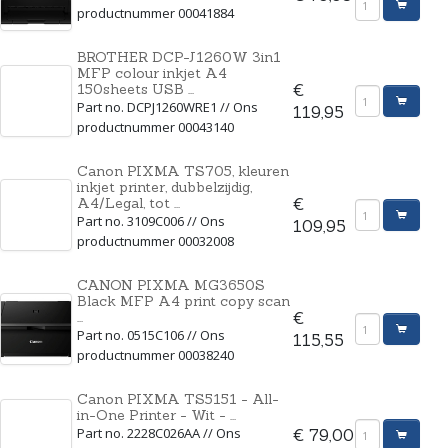
productnummer 00041884
BROTHER DCP-J1260W 3in1
MFP colour inkjet A4
150sheets USB ...
€
Part no. DCPJ1260WRE1 // Ons
119,95
productnummer 00043140
Canon PIXMA TS705, kleuren
inkjet printer, dubbelzijdig,
A4/Legal, tot ...
€
Part no. 3109C006 // Ons
109,95
productnummer 00032008
CANON PIXMA MG3650S
Black MFP A4 print copy scan
...
€
Part no. 0515C106 // Ons
115,55
productnummer 00038240
Canon PIXMA TS5151 - All-
in-One Printer - Wit - ...
Part no. 2228C026AA // Ons
€ 79,00