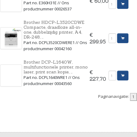
€ 60,00
Part no. E360H31E // Ons
productnummer 00026537
Brother HDCP-L3520CDWE
Compacte, draadloze all-in-
one, dubbelzijdig printer, A4,
€
DR-248, ...
299,95
Part no. DCPL3520CDWERE1 // Ons
productnummer 00042160
Brother DCP-L1640W,
multifunctionele printer, mono
laser, print scan kopie, ...
€
Part no. DCPL1640WRE1 // Ons
227,70
productnummer 00043560
Paginanavigatie: