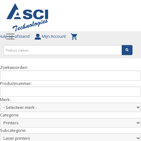
ulp op afstand
Mijn Account
Zoekwoorden:
Productnummer:
Merk:
Categorie:
Subcategorie: