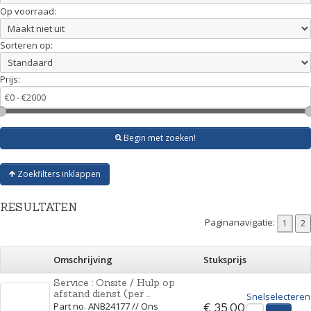
Op voorraad:
Sorteren op:
Prijs:
Begin met zoeken!
Zoekfilters inklappen
RESULTATEN
Paginanavigatie:
Omschrijving
Stuksprijs
Service : Onsite / Hulp op
afstand dienst (per ...
Snelselecteren
Part no. ANB24177 // Ons
€ 35,00