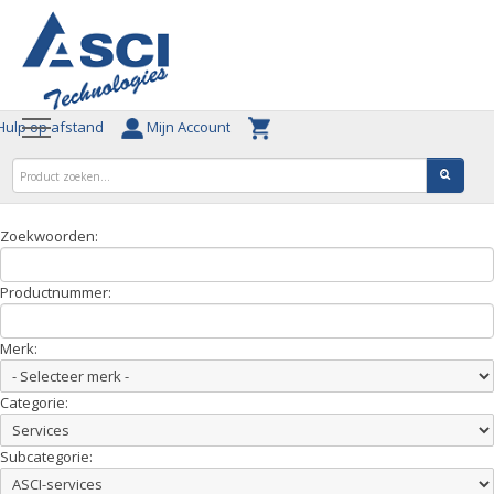
ulp op afstand
Mijn Account
Zoekwoorden:
Productnummer:
Merk:
Categorie:
Subcategorie: