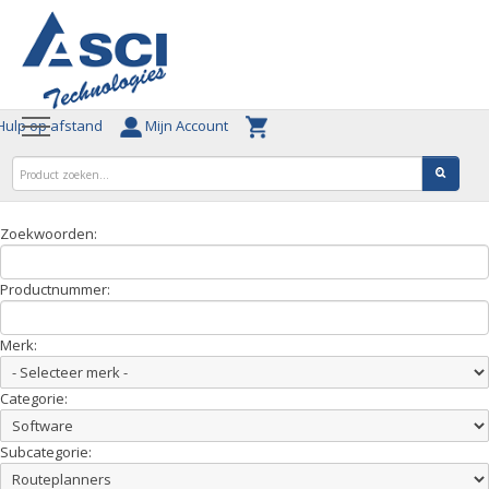
ulp op afstand
Mijn Account
Zoekwoorden:
Productnummer:
Merk:
Categorie:
Subcategorie: