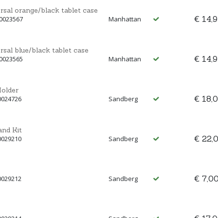
rsal orange/black tablet case
€ 14,
00023567
Manhattan
sal blue/black tablet case
€ 14,
00023565
Manhattan
Holder
€ 18,
0024726
Sandberg
and Kit
€ 22,
0029210
Sandberg
€ 7,0
0029212
Sandberg