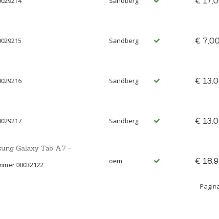
€ 17,
0029214
Sandberg
€ 7,0
0029215
Sandberg
€ 13,
0029216
Sandberg
€ 13,
0029217
Sandberg
ung Galaxy Tab A7 -
€ 18,
oem
ummer 00032122
Pagina