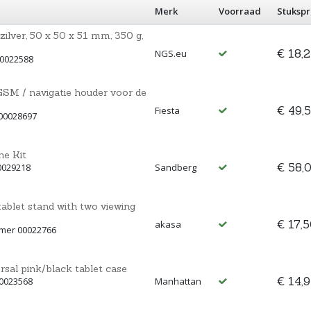
Merk
Voorraad
Stukspr
zilver, 50 x 50 x 51 mm, 350 g,
€ 18,
NGS.eu
00022588
SM / navigatie houder voor de
€ 49,
Fiesta
00028697
e Kit
€ 58,
0029218
Sandberg
ablet stand with two viewing
€ 17,
akasa
mmer 00022766
rsal pink/black tablet case
€ 14,
00023568
Manhattan