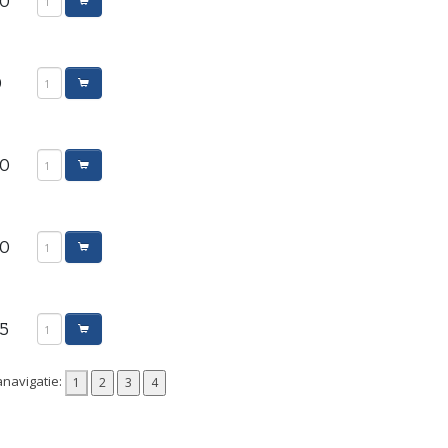
00
0
00
00
95
navigatie: