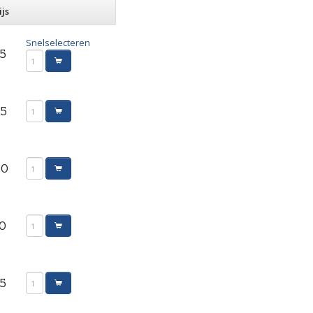
ijs
Snelselecteren
25
55
00
50
95