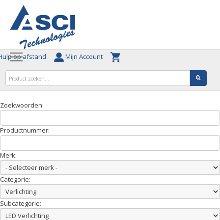
ulp op afstand
Mijn Account
Zoekwoorden:
Productnummer:
Merk:
Categorie:
Subcategorie: