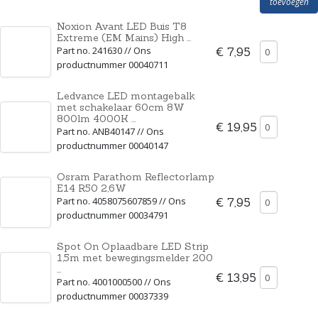
toevoegen
Noxion Avant LED Buis T8
Extreme (EM Mains) High ...
Part no. 241630 // Ons
€ 7,95
productnummer 00040711
Ledvance LED montagebalk
met schakelaar 60cm 8W
800lm 4000K ...
€ 19,95
Part no. ANB40147 // Ons
productnummer 00040147
Osram Parathom Reflectorlamp
E14 R50 2,6W
Part no. 4058075607859 // Ons
€ 7,95
productnummer 00034791
Spot On Oplaadbare LED Strip
1,5m met bewegingsmelder 200
...
€ 13,95
Part no. 4001000500 // Ons
productnummer 00037339