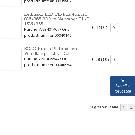
productnummer 00039982
Ledmaxx LED TL-buis 45.2cm
8W/865 800lm Vervangt TL-D
15W/865
€ 13,95
Part no. ANB40146 // Ons
productnummer 00040146
EGLO Frania Plafond- en
Wandlamp - LED - 33 ...
Part no. ANB40954 // Ons
€ 39,95
productnummer 00040954
Aantallen
toevoegen
Paginanavigatie: