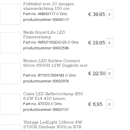
Prikkabel met 10 lampjes
vlamverlichting 150 cm
Part no. ANB43117 // Ons
€ 39,95
productnummer 00043117
Nedis SmartLife LED
Filamentlamp
Part no. WIFILF10GDG125 // Ons
€ 19,95
productnummer 00032586
Noxion LED Batline Connect
90cm 6500K 12W Daglicht met
...
€ 22,50
Part no. 8719157004183 // Ons
productnummer 00032976
Calex LED Reflectorlamp R50
6,2W E14 430 lumen
Part no. 473723 // Ons
€ 6,95
productnummer 00033131
Vintage LedLight 118mm 9W
2700K Dimbaar 900Lm R7S