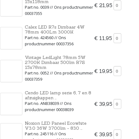
15x118mm
€ 21,95
Part no. 0039 // Ons productnummer
00037355
Calex LED R7s Dimbaar 4W
78mm 400Lm 3000K
Part no. 424560 // Ons
€ 11,95
productnummer 00037356
Vintage LedLight 78mm 5W
2700K Dimbaar 500lm R7S
15x78mm
€ 19,95
Part no. 0052 // Ons productnummer
00037359
Cendo LED lamp serie 6, 7 en 8
afzuigkappen ...
Part no. ANB38039 // Ons
€ 39,95
productnummer 00038039
Noxion LED Paneel Ecowhite
V3.0 36W 3700lm - 830 ...
Part no. 245116 // Ons
€ 39,95