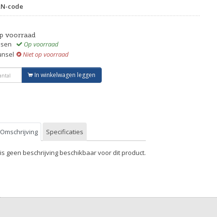
AN-code
p voorraad
ssen
Op voorraad
unsel
Niet op voorraad
In winkelwagen leggen
Omschrijving
Specificaties
 is geen beschrijving beschikbaar voor dit product.