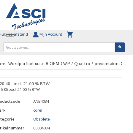
ulp op afstand
Mijn Account
rel Wordperfect suite 8 OEM (WP / Quattro / presentaions)
20.40
incl. 21.00 % BTW
16.86 excl. 21.00 % BTW
roductcode
ANB4034
erk
corel
tegorie
Obsolete
tikelnummer
00004034