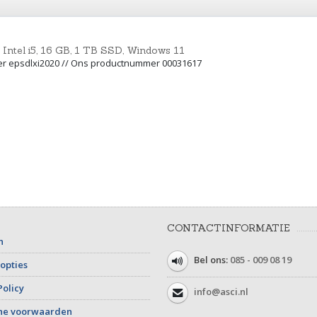
Intel i5, 16 GB, 1 TB SSD, Windows 11
r epsdlxi2020 // Ons productnummer 00031617
CONTACTINFORMATIE
n
Bel ons:
085 - 009 08 19
opties
Policy
info@asci.nl
ne voorwaarden