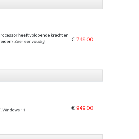
 processor heeft voldoende kracht en
€
749.00
breiden? Zeer eenvoudig!
€
949.00
BT, Windows 11