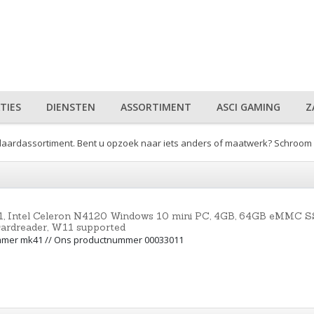
TIES
DIENSTEN
ASSORTIMENT
ASCI GAMING
Z
aardassortiment. Bent u opzoek naar iets anders of maatwerk? Schroom 
, Intel Celeron N4120 Windows 10 mini PC, 4GB, 64GB eMMC SSD
rdreader, W11 supported
mmer mk41 // Ons productnummer 00033011