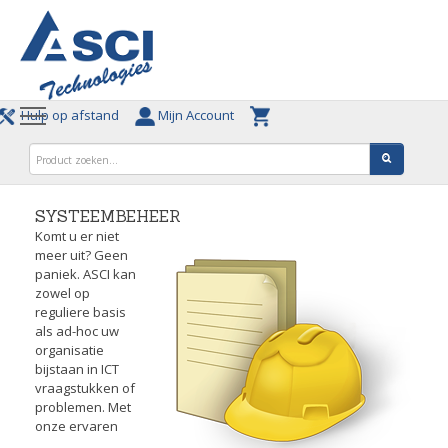
Hulp op afstand
Mijn Account
SYSTEEMBEHEER
Komt u er niet
meer uit? Geen
paniek. ASCI kan
zowel op
reguliere basis
als ad-hoc uw
organisatie
bijstaan in ICT
vraagstukken of
problemen. Met
onze ervaren