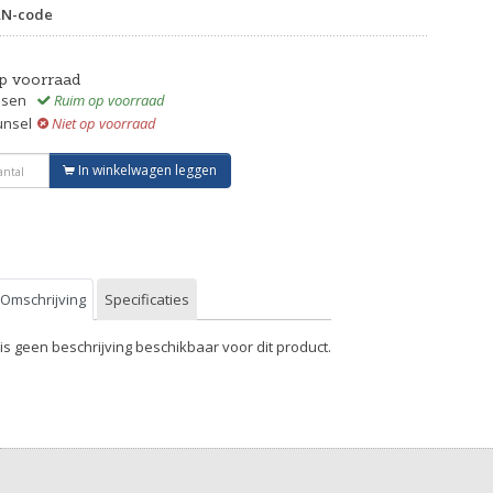
AN-code
p voorraad
ssen
Ruim op voorraad
unsel
Niet op voorraad
In winkelwagen leggen
Omschrijving
Specificaties
 is geen beschrijving beschikbaar voor dit product.