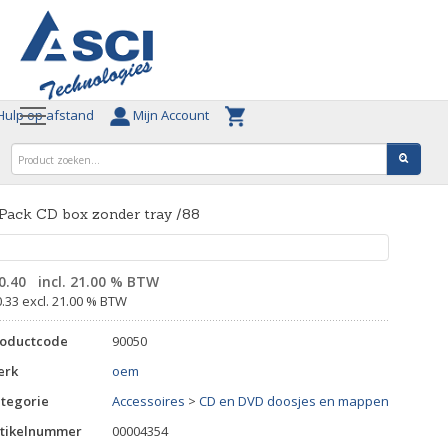
ulp op afstand
Mijn Account
Pack CD box zonder tray /88
0.40
incl. 21.00 % BTW
0.33 excl. 21.00 % BTW
roductcode
90050
erk
oem
tegorie
Accessoires
>
CD en DVD doosjes en mappen
tikelnummer
00004354