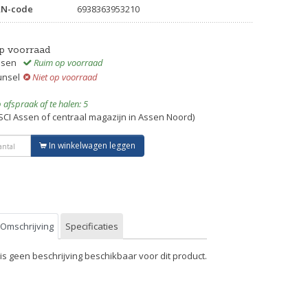
AN-code
6938363953210
p voorraad
ssen
Ruim op voorraad
unsel
Niet op voorraad
 afspraak af te halen: 5
SCI Assen of centraal magazijn in Assen Noord)
In winkelwagen leggen
Omschrijving
Specificaties
 is geen beschrijving beschikbaar voor dit product.