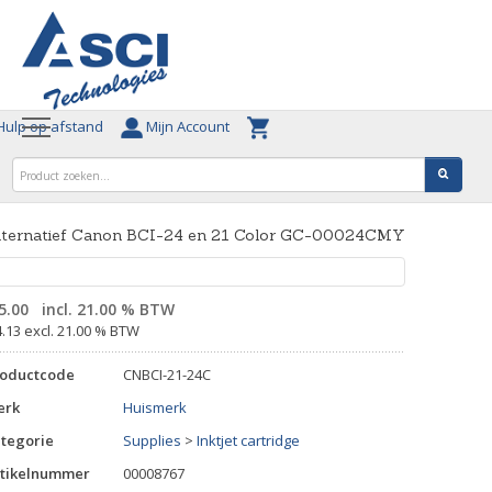
ulp op afstand
Mijn Account
lternatief Canon BCI-24 en 21 Color GC-00024CMY
5.00
incl. 21.00 % BTW
4.13 excl. 21.00 % BTW
roductcode
CNBCI-21-24C
erk
Huismerk
tegorie
Supplies
>
Inktjet cartridge
tikelnummer
00008767