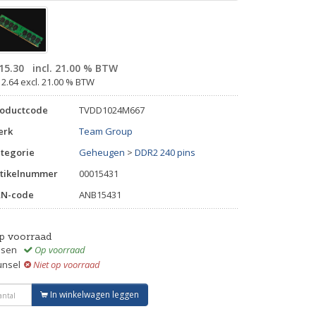
15.30
incl. 21.00 % BTW
12.64 excl. 21.00 % BTW
roductcode
TVDD1024M667
erk
Team Group
tegorie
Geheugen
>
DDR2 240 pins
tikelnummer
00015431
AN-code
ANB15431
p voorraad
ssen
Op voorraad
unsel
Niet op voorraad
In winkelwagen leggen