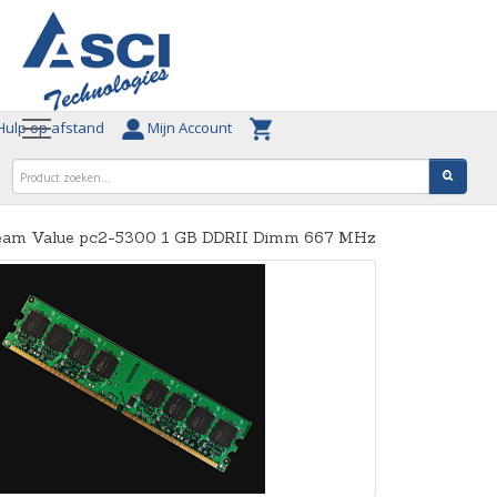
ulp op afstand
Mijn Account
eam Value pc2-5300 1 GB DDRII Dimm 667 MHz