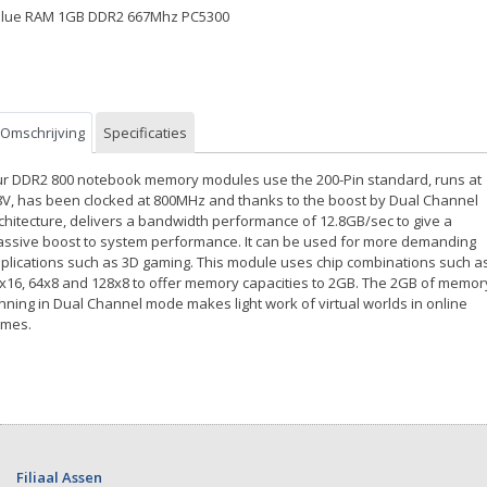
lue RAM 1GB DDR2 667Mhz PC5300
Omschrijving
Specificaties
r DDR2 800 notebook memory modules use the 200-Pin standard, runs at
8V, has been clocked at 800MHz and thanks to the boost by Dual Channel
chitecture, delivers a bandwidth performance of 12.8GB/sec to give a
ssive boost to system performance. It can be used for more demanding
plications such as 3D gaming. This module uses chip combinations such a
x16, 64x8 and 128x8 to offer memory capacities to 2GB. The 2GB of memor
nning in Dual Channel mode makes light work of virtual worlds in online
mes.
Filiaal Assen