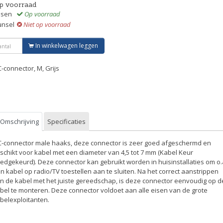
p voorraad
ssen
Op voorraad
unsel
Niet op voorraad
In winkelwagen leggen
C-connector, M, Grijs
Omschrijving
Specificaties
C-connector male haaks, deze connector is zeer goed afgeschermd en
schikt voor kabel met een diameter van 4,5 tot 7 mm (Kabel Keur
edgekeurd). Deze connector kan gebruikt worden in huisinstallaties om o.
n kabel op radio/TV toestellen aan te sluiten. Na het correct aanstrippen
n de kabel met het juiste gereedschap, is deze connector eenvoudig op d
bel te monteren. Deze connector voldoet aan alle eisen van de grote
belexploitanten.