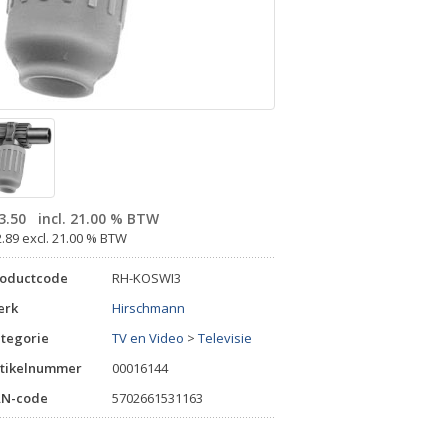
3.50
incl. 21.00 % BTW
2.89 excl. 21.00 % BTW
roductcode
RH-KOSWI3
erk
Hirschmann
tegorie
TV en Video
>
Televisie
tikelnummer
00016144
AN-code
5702661531163