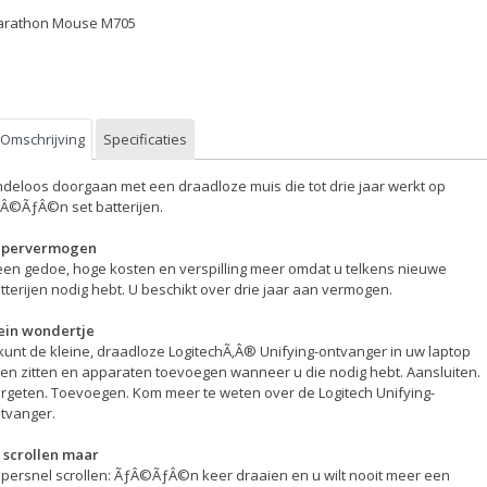
rathon Mouse M705
Omschrijving
Specificaties
ndeloos doorgaan met een draadloze muis die tot drie jaar werkt op
Â©ÃƒÂ©n set batterijen.
upervermogen
en gedoe, hoge kosten en verspilling meer omdat u telkens nieuwe
tterijen nodig hebt. U beschikt over drie jaar aan vermogen.
ein wondertje
kunt de kleine, draadloze LogitechÃ‚Â® Unifying-ontvanger in uw laptop
ten zitten en apparaten toevoegen wanneer u die nodig hebt. Aansluiten.
rgeten. Toevoegen. Kom meer te weten over de Logitech Unifying-
tvanger.
 scrollen maar
persnel scrollen: ÃƒÂ©ÃƒÂ©n keer draaien en u wilt nooit meer een