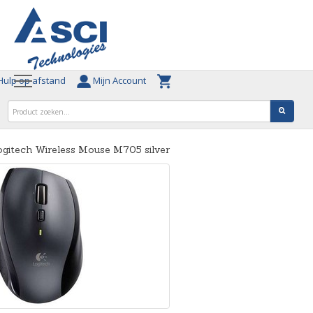
ulp op afstand
Mijn Account
gitech Wireless Mouse M705 silver