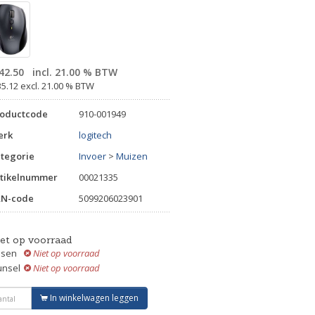
42.50
incl. 21.00 % BTW
35.12 excl. 21.00 % BTW
roductcode
910-001949
erk
logitech
tegorie
Invoer
>
Muizen
tikelnummer
00021335
AN-code
5099206023901
iet op voorraad
ssen
Niet op voorraad
unsel
Niet op voorraad
In winkelwagen leggen