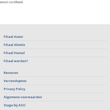
woon scrollwiel.
Filiaal Assen
Filiaal Almelo
Filiaal Hunsel
Filiaal worden?
Retouren
Verzendopties
Privacy Policy
Algemene voorwaarden
Stage bij ASCI