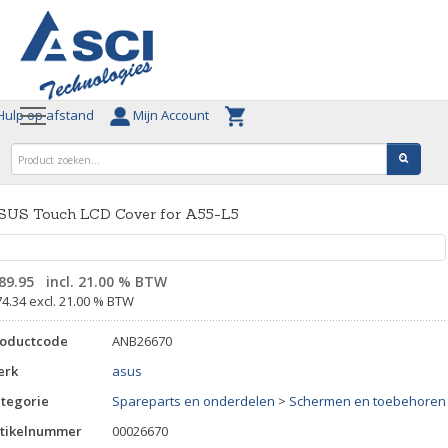
ulp op afstand
Mijn Account
SUS Touch LCD Cover for A55-L5
89.95
incl. 21.00 % BTW
74.34 excl. 21.00 % BTW
roductcode
ANB26670
erk
asus
tegorie
Spareparts en onderdelen
>
Schermen en toebehoren
tikelnummer
00026670