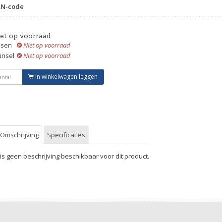
AN-code
iet op voorraad
ssen
Niet op voorraad
unsel
Niet op voorraad
In winkelwagen leggen
Omschrijving
Specificaties
 is geen beschrijving beschikbaar voor dit product.