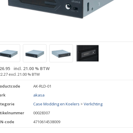
26.95
incl. 21.00 % BTW
22.27 excl. 21.00 % BTW
roductcode
AK-RLD-01
erk
akasa
tegorie
Case Modding en Koelers
>
Verlichting
tikelnummer
00028307
AN-code
4710614538009