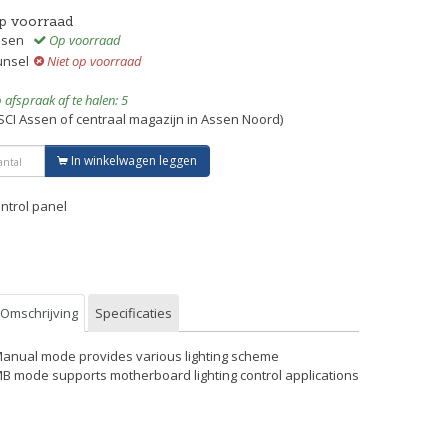
p voorraad
ssen
Op voorraad
unsel
Niet op voorraad
 afspraak af te halen: 5
SCI Assen of centraal magazijn in Assen Noord)
In winkelwagen leggen
ntrol panel
Omschrijving
Specificaties
Manual mode provides various lighting scheme
MB mode supports motherboard lighting control applications