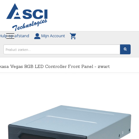
ulp op afstand
Mijn Account
asa Vegas RGB LED Controller Front Panel - zwart