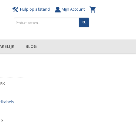
Hulp op afstand
Mijn Account
AKELIJK
BLOG
2BK
dkabels
36