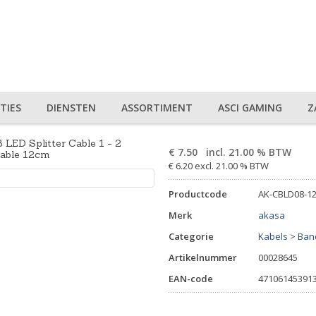
TIES
DIENSTEN
ASSORTIMENT
ASCI GAMING
Z
LED Splitter Cable 1 - 2
€
7.50
incl. 21.00 % BTW
 cable 12cm
€ 6.20 excl. 21.00 % BTW
Productcode
AK-CBLD08-1
Merk
akasa
Categorie
Kabels
>
Ban
Artikelnummer
00028645
EAN-code
47106145391