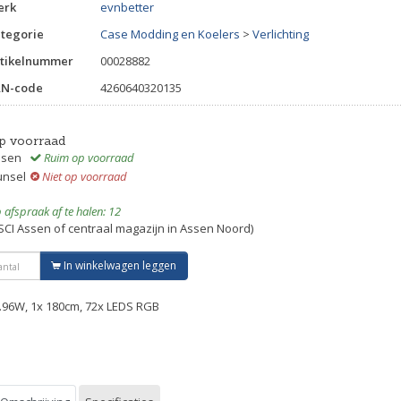
erk
evnbetter
tegorie
Case Modding en Koelers
>
Verlichting
tikelnummer
00028882
AN-code
4260640320135
p voorraad
ssen
Ruim op voorraad
unsel
Niet op voorraad
 afspraak af te halen: 12
SCI Assen of centraal magazijn in Assen Noord)
In winkelwagen leggen
.96W, 1x 180cm, 72x LEDS RGB