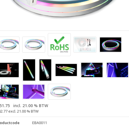
51.75
incl. 21.00 % BTW
42.77 excl. 21.00 % BTW
roductcode
EBA0011