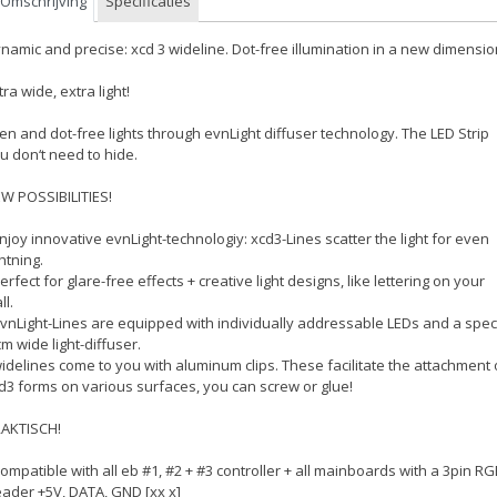
Omschrijving
Specificaties
namic and precise: xcd 3 wideline. Dot-free illumination in a new dimensio
tra wide, extra light!
en and dot-free lights through evnLight diffuser technology. The LED Strip
u don‘t need to hide.
W POSSIBILITIES!
Enjoy innovative evnLight-technologiy: xcd3-Lines scatter the light for even
ghtning.
Perfect for glare-free effects + creative light designs, like lettering on your
ll.
evnLight-Lines are equipped with individually addressable LEDs and a spec
cm wide light-diffuser.
widelines come to you with aluminum clips. These facilitate the attachment 
d3 forms on various surfaces, you can screw or glue!
AKTISCH!
Compatible with all eb #1, #2 + #3 controller + all mainboards with a 3pin R
ader +5V, DATA, GND [xx x]