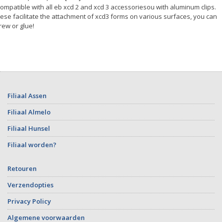
Compatible with all eb xcd 2 and xcd 3 accessoriesou with aluminum clips.
ese facilitate the attachment of xcd3 forms on various surfaces, you can
rew or glue!
Filiaal Assen
Filiaal Almelo
Filiaal Hunsel
Filiaal worden?
Retouren
Verzendopties
Privacy Policy
Algemene voorwaarden