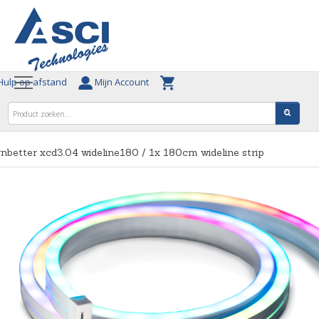
ulp op afstand
Mijn Account
nbetter xcd3.04 wideline180 / 1x 180cm wideline strip