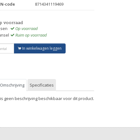
AN-code
8714341119469
p voorraad
ssen
Op voorraad
unsel
Ruim op voorraad
In winkelwagen leggen
Omschrijving
Specificaties
 is geen beschrijving beschikbaar voor dit product.