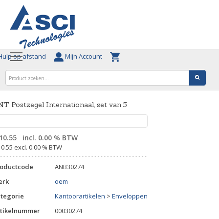
ulp op afstand
Mijn Account
T Postzegel Internationaal, set van 5
10.55
incl. 0.00 % BTW
10.55 excl. 0.00 % BTW
roductcode
ANB30274
erk
oem
tegorie
Kantoorartikelen
>
Enveloppen
tikelnummer
00030274