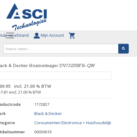
ulp op afstand
Mijn Account
lack & Decker Kruimelzuiger DVJ325BFS-QW
69.95
incl. 21.00 % BTW
57.81 excl. 21.00 % BTW
roductcode
1172827
erk
Black & Decker
tegorie
Consumenten Electronica
>
Huishoudelijk
tikelnummer
00030619