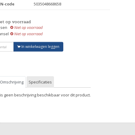
AN-code
5035048668658
iet op voorraad
ssen
Niet op voorraad
unsel
Niet op voorraad
In winkelwagen leggen
Omschrijving
Specificaties
 is geen beschrijving beschikbaar voor dit product.