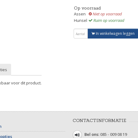
Op voorraad
Assen
Niet op voorraad
Hunsel
Ruim op voorraad
In winkelwagen leggen
ties
kbaar voor dit product.
CONTACTINFORMATIE
n
Bel ons:
085 - 009 08 19
opties