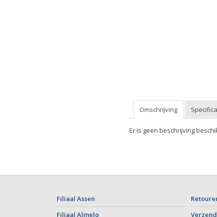
Omschrijving
Specifica
Er is geen beschrijving beschi
Filiaal Assen
Retoure
Filiaal Almelo
Verzend