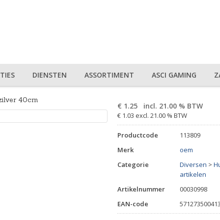
TIES
DIENSTEN
ASSORTIMENT
ASCI GAMING
Z
zilver 40cm
€
1.25
incl. 21.00 % BTW
€ 1.03 excl. 21.00 % BTW
Productcode
113809
Merk
oem
Categorie
Diversen
>
Hu
artikelen
Artikelnummer
00030998
EAN-code
57127350041