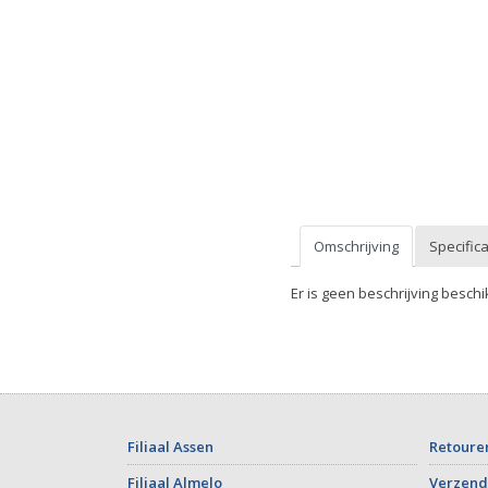
Omschrijving
Specifica
Er is geen beschrijving beschi
Filiaal Assen
Retoure
Filiaal Almelo
Verzend