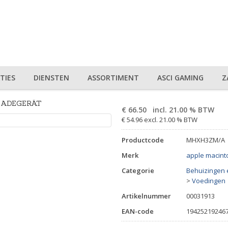
TIES
DIENSTEN
ASSORTIMENT
ASCI GAMING
Z
LADEGERÄT
€
66.50
incl. 21.00 % BTW
€ 54.96 excl. 21.00 % BTW
Productcode
MHXH3ZM/A
Merk
apple macint
Categorie
Behuizingen 
>
Voedingen
Artikelnummer
00031913
EAN-code
19425219246