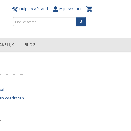
Hulp op afstand
Mijn Account
AKELIJK
BLOG
osh
en Voedingen
7