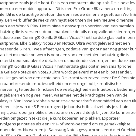
artphone zoals je die kent. Dit is een computersuite op zak. Dit is next-lev
men op een mobiel apparaat. Dit is een Pro-Grade 8K camera en editing
ite. Dit is de krachtige telefoon die een nieuwe dimensie geeft aan Work &
ay. Een verbluffende reeks van mystieke tinten die een nieuwe dimensie
ven aan Work & Play. Het minimale ontwerp is voorzien van een metalen
huizing die is versterkt door smaakvolle details en opvallende kleuren, e
t duurzame Corning® Gorilla® Glass Victus™ het hardste glas ooit in een
artphone. Elke Galaxy Note20 en Note20 Ultra wordt geleverd met een
jpassende S Pen. Twee afmetingen, zodat je van groot naar nog groter ku
an Het minimale ontwerp is voorzien van een metalen behuizing die is
rsterkt door smaakvolle details en uitmuntende kleuren, en het duurzam
rning® Gorilla® Glass Victus™ het hardste glas ooit in een smartphone.
ke Galaxy Note20 en Note20 Ultra wordt geleverd met een bijpassende S
n. Het gevoel van een echte pen. De kracht van zoveel meer De S Pen bie
n baanbrekende reactiesnelheid om een ongelooflijk realistische
nervaring te bieden.6 Inclusief de veelzijdigheid van Bluetooth, bediening
t gebaren en nog veel meer, waarmee het de krachtigste pen van de
laxy is. Van losse krabbels naar strak handschrift door middel van een tik
t een tikje van de S Pen corrigeert je handschrift zichzelf als je schuin
hrijft, waardoor je notities leesbaar en overzichtelijk blijven. Ze kunnen ze
rden omgezet in tekst die je kunt kopiëren en plakken. Exporteer
rvolgens je notities als een PPT- of Word-bestand om ze gemakkelijk te
nnen delen. Nu worden je Samsung Notes gesynchroniseerd met OneNot
 je PC en Outlook Dankzij deze ongelooflijk slimme ervaring kun je veel