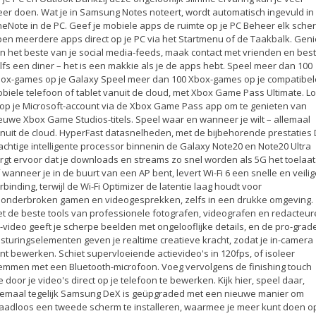
er doen. Wat je in Samsung Notes noteert, wordt automatisch ingevuld in
eNote in de PC. Geef je mobiele apps de ruimte op je PC Beheer elk sche
en meerdere apps direct op je PC via het Startmenu of de Taakbalk. Geni
n het beste van je social media-feeds, maak contact met vrienden en best
lfs een diner – het is een makkie als je de apps hebt. Speel meer dan 100
ox-games op je Galaxy Speel meer dan 100 Xbox-games op je compatibel
biele telefoon of tablet vanuit de cloud, met Xbox Game Pass Ultimate. L
 op je Microsoft-account via de Xbox Game Pass app om te genieten van
euwe Xbox Game Studios-titels. Speel waar en wanneer je wilt – allemaal
nuit de cloud. HyperFast datasnelheden, met de bijbehorende prestaties
achtige intelligente processor binnenin de Galaxy Note20 en Note20 Ultra
rgt ervoor dat je downloads en streams zo snel worden als 5G het toelaat
 wanneer je in de buurt van een AP bent, levert Wi-Fi 6 een snelle en veili
rbinding, terwijl de Wi-Fi Optimizer de latentie laag houdt voor
onderbroken gamen en videogesprekken, zelfs in een drukke omgeving.
t de beste tools van professionele fotografen, videografen en redacteu
-video geeft je scherpe beelden met ongelooflijke details, en de pro-grad
sturingselementen geven je realtime creatieve kracht, zodat je in-camera
nt bewerken. Schiet supervloeiende actievideo's in 120fps, of isoleer
emmen met een Bluetooth-microfoon. Voeg vervolgens de finishing touch
e door je video's direct op je telefoon te bewerken. Kijk hier, speel daar,
lemaal tegelijk Samsung DeX is geüpgraded met een nieuwe manier om
aadloos een tweede scherm te installeren, waarmee je meer kunt doen o