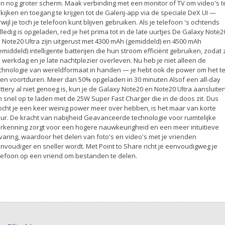
n nog groter scherm. Maak verbinding met een monitor of TV om video's t
kijken en toegang te krijgen tot de Galerij-app via de speciale DeX UI —
rwijl je toch je telefoon kunt blijven gebruiken. Als je telefoon 's ochtends
lledig is opgeladen, red je het prima tot in de late uurtjes De Galaxy Note2
 Note20 Ultra zijn uitgerust met 4300 mAh (gemiddeld) en 4500 mAh
emiddeld) intelligente batterijen die hun stroom efficiënt gebruiken, zodat 
 werkdag en je late nachtplezier overleven. Nu heb je niet alleen de
chnologie van wereldformaat in handen — je hebt ook de power om het t
ten voortduren. Meer dan 50% opgeladen in 30 minuten Alsof een all-day
ttery al niet genoeg is, kun je de Galaxy Note20 en Note20 Ultra aansluite
 snel op te laden met de 25W Super Fast Charger die in de doos zit. Dus
cht je een keer weinig power meer over hebben, is het maar van korte
ur. De kracht van nabijheid Geavanceerde technologie voor ruimtelijke
rkenning zorgt voor een hogere nauwkeurigheid en een meer intuïtieve
varing, waardoor het delen van foto's en video's met je vrienden
nvoudiger en sneller wordt. Met Point to Share richt je eenvoudigweg je
lefoon op een vriend om bestanden te delen.