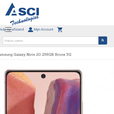
ulp op afstand
Mijn Account
amsung Galaxy Note 20 256GB Brons 5G