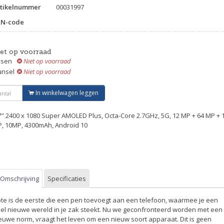
tikelnummer
00031997
AN-code
iet op voorraad
ssen
Niet op voorraad
unsel
Niet op voorraad
In winkelwagen leggen
7" 2400 x 1080 Super AMOLED Plus, Octa-Core 2.7GHz, 5G, 12 MP + 64 MP + 
, 10MP, 4300mAh, Android 10
Omschrijving
Specificaties
te is de eerste die een pen toevoegt aan een telefoon, waarmee je een
el nieuwe wereld in je zak steekt. Nu we geconfronteerd worden met een
euwe norm, vraagt het leven om een nieuw soort apparaat. Dit is geen