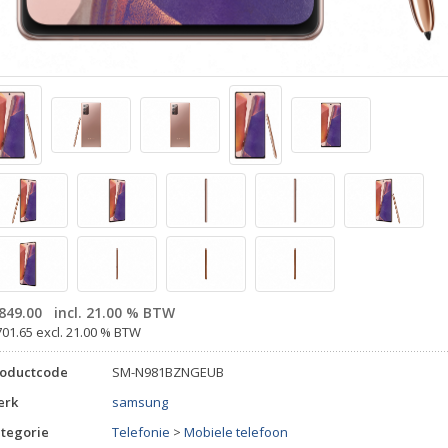
849.00
incl. 21.00 % BTW
701.65 excl. 21.00 % BTW
roductcode
SM-N981BZNGEUB
erk
samsung
tegorie
Telefonie
>
Mobiele telefoon