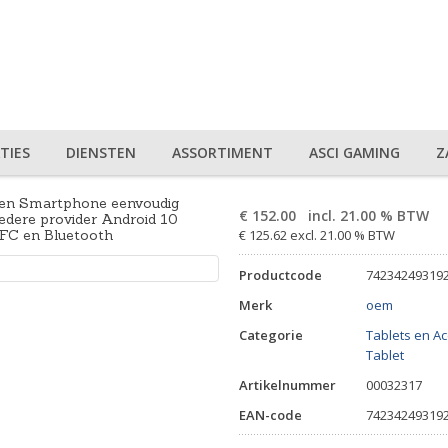
TIES
DIENSTEN
ASSORTIMENT
ASCI GAMING
Z
ren Smartphone eenvoudig
€
152.00
incl. 21.00 % BTW
iedere provider Android 10
FC en Bluetooth
€ 125.62 excl. 21.00 % BTW
Productcode
74234249319
Merk
oem
Categorie
Tablets en A
Tablet
Artikelnummer
00032317
EAN-code
74234249319