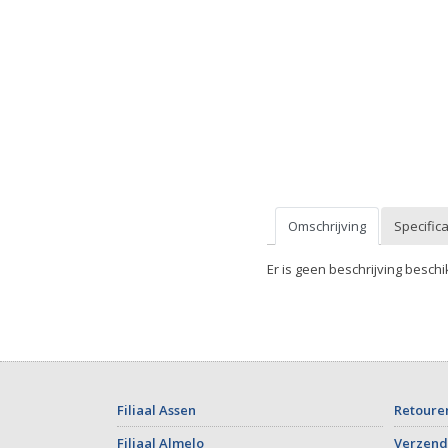
Omschrijving
Specifica
Er is geen beschrijving beschi
Filiaal Assen
Retoure
Filiaal Almelo
Verzend