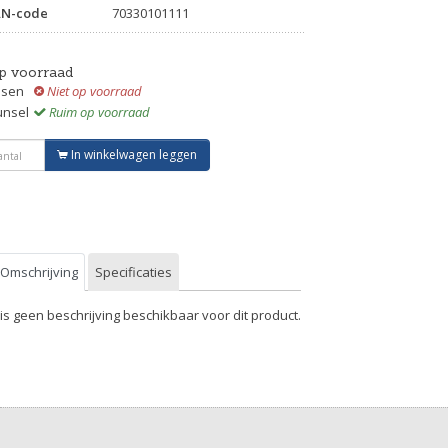
AN-code
70330101111
p voorraad
ssen
Niet op voorraad
unsel
Ruim op voorraad
In winkelwagen leggen
Omschrijving
Specificaties
 is geen beschrijving beschikbaar voor dit product.