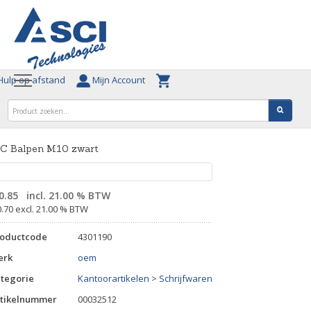
ulp op afstand
Mijn Account
IC Balpen M10 zwart
0.85
incl. 21.00 % BTW
0.70 excl. 21.00 % BTW
roductcode
4301190
erk
oem
tegorie
Kantoorartikelen
>
Schrijfwaren
tikelnummer
00032512