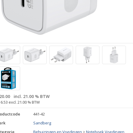
20.00
incl. 21.00 % BTW
16.53 excl. 21.00 % BTW
roductcode
441-42
erk
Sandberg
tegorie
Behuizingen en Voedingen
>
Noteboek Voedingen