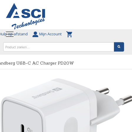
ulp op afstand
Mijn Account
andberg USB-C AC Charger PD20W