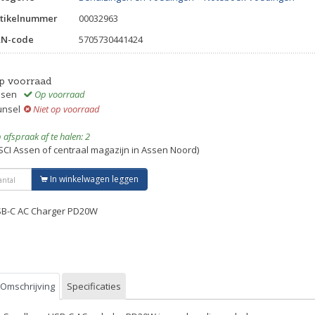
tikelnummer
00032963
AN-code
5705730441424
p voorraad
ssen
Op voorraad
unsel
Niet op voorraad
 afspraak af te halen: 2
SCI Assen of centraal magazijn in Assen Noord)
In winkelwagen leggen
B-C AC Charger PD20W
Omschrijving
Specificaties