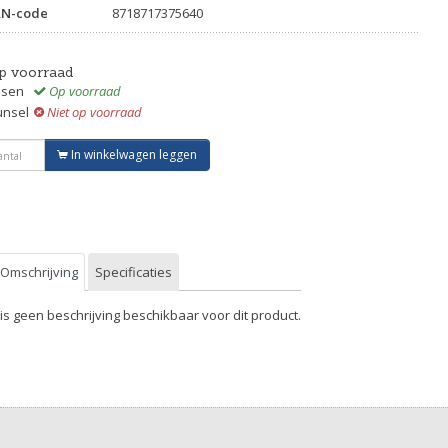
AN-code
8718717375640
p voorraad
ssen
Op voorraad
unsel
Niet op voorraad
In winkelwagen leggen
Omschrijving
Specificaties
 is geen beschrijving beschikbaar voor dit product.