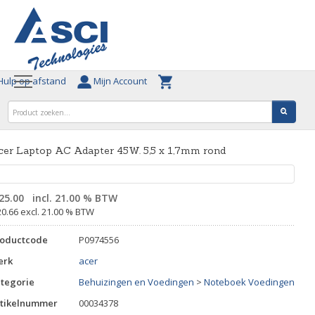
ulp op afstand
Mijn Account
cer Laptop AC Adapter 45W. 5,5 x 1,7mm rond
25.00
incl. 21.00 % BTW
20.66 excl. 21.00 % BTW
roductcode
P0974556
erk
acer
tegorie
Behuizingen en Voedingen
>
Noteboek Voedingen
tikelnummer
00034378