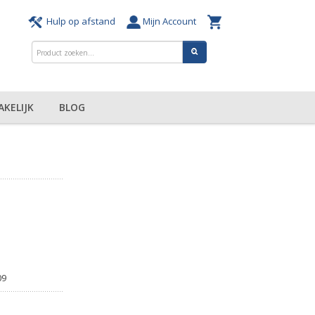
Hulp op afstand
Mijn Account
AKELIJK
BLOG
09