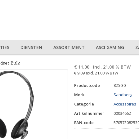
TIES
DIENSTEN
ASSORTIMENT
ASCI GAMING
Z
dset Bulk
€
11.00
incl. 21.00 % BTW
€ 9.09 excl. 21.00 % BTW
Productcode
825-30
Merk
Sandberg
Categorie
Accessoires
Artikelnummer
00034662
EAN-code
57057308253