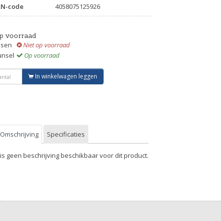
AN-code
4058075125926
p voorraad
ssen
Niet op voorraad
unsel
Op voorraad
In winkelwagen leggen
Omschrijving
Specificaties
 is geen beschrijving beschikbaar voor dit product.