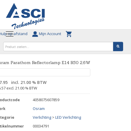
ulp op afstand
Mijn Account
sram Parathom Reflectorlamp E14 R50 2,6W
7.95
incl. 21.00 % BTW
6.57 excl. 21.00 % BTW
roductcode
4058075607859
erk
Osram
tegorie
Verlichting
>
LED Verlichting
tikelnummer
00034791