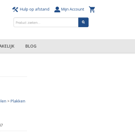
Hulp op afstand
Mijn Account
AKELIJK
BLOG
elen
>
Plakken
47