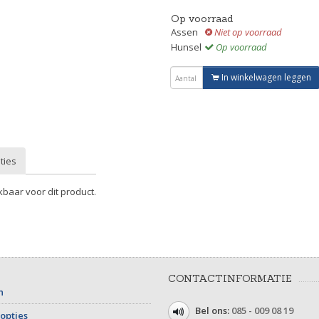
Op voorraad
Assen
Niet op voorraad
Hunsel
Op voorraad
In winkelwagen leggen
ties
kbaar voor dit product.
CONTACTINFORMATIE
n
Bel ons:
085 - 009 08 19
opties