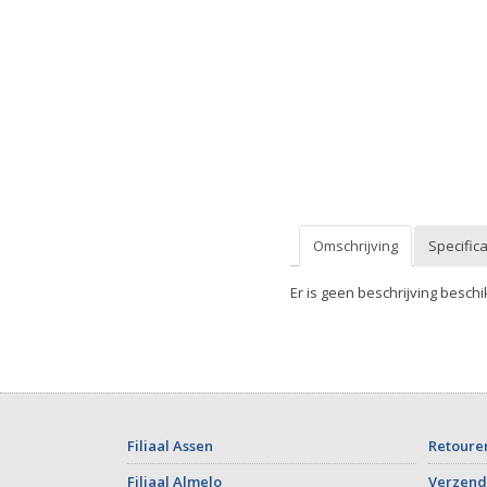
Omschrijving
Specifica
Er is geen beschrijving beschi
Filiaal Assen
Retoure
Filiaal Almelo
Verzend