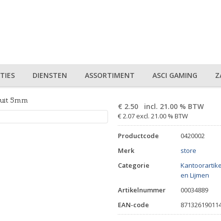
TIES
DIENSTEN
ASSORTIMENT
ASCI GAMING
Z
ruit 5mm
€
2.50
incl. 21.00 % BTW
€ 2.07 excl. 21.00 % BTW
Productcode
0420002
Merk
store
Categorie
Kantoorartik
en Lijmen
Artikelnummer
00034889
EAN-code
87132619011